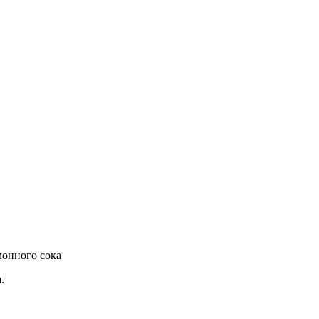
монного сока
.