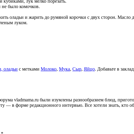
и кубиками, лук мелко порезать.
 не было комочков.
жить оладьи и жарить до румяной корочки с двух сторон. Масло 
еленым луком.
, оладьи
с метками
Молоко
,
Мука
,
Сыр
,
Яйцо
. Добавьте в закла
и форума vladmama.ru были изумлены разнообразием блюд, приго
ту — в форме редакционного интервью. Все хотели знать, кто об
ы
*