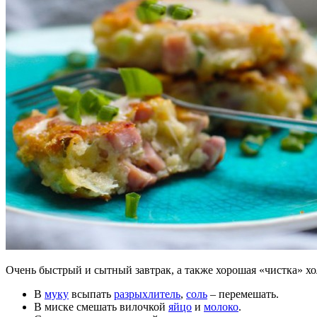
Очень быстрый и сытный завтрак, а также
хорошая «чистка» х
В
муку
всыпать
разрыхлитель
,
соль
– перемешать.
В миске смешать вилочкой
яйцо
и
молоко
.