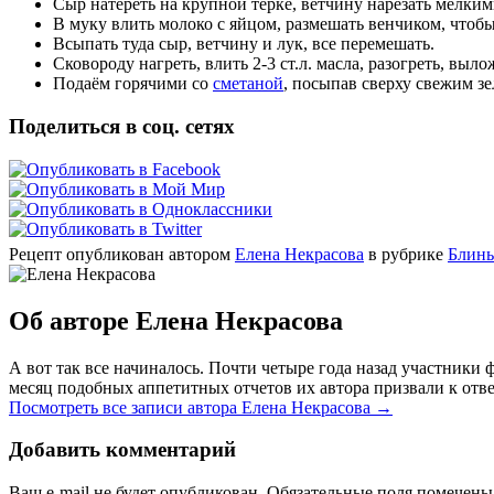
Сыр натереть на крупной терке, ветчину нарезать мелким
В муку влить молоко с яйцом, размешать венчиком, чтобы
Всыпать туда сыр, ветчину и лук, все перемешать.
Сковороду нагреть, влить 2-3 ст.л. масла,
разогреть, выло
Подаём горячими со
сметаной
, посыпав сверху свежим з
Поделиться в соц. сетях
Рецепт опубликован автором
Елена Некрасова
в рубрике
Блины
Об авторе Елена Некрасова
А вот так все начиналось. Почти четыре года назад участник
месяц подобных аппетитных отчетов их автора призвали к отве
Посмотреть все записи автора Елена Некрасова
→
Добавить комментарий
Ваш e-mail не будет опубликован. Обязательные поля помечен