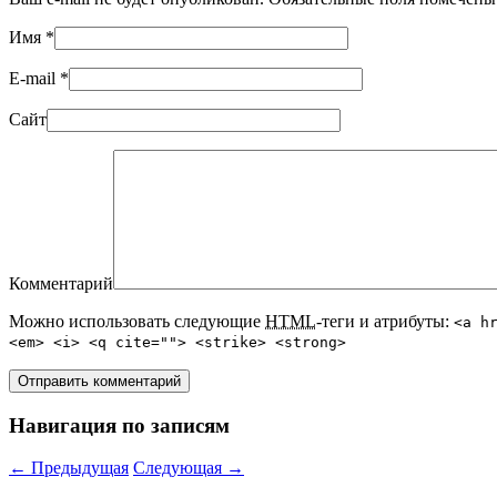
Имя
*
E-mail
*
Сайт
Комментарий
Можно использовать следующие
HTML
-теги и атрибуты:
<a h
<em> <i> <q cite=""> <strike> <strong>
Навигация по записям
←
Предыдущая
Следующая
→