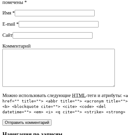
помечены
*
Имя
*
E-mail
*
Сайт
Комментарий
Можно использовать следующие
HTML
-теги и атрибуты:
<a
href="" title=""> <abbr title=""> <acronym title="">
<b> <blockquote cite=""> <cite> <code> <del
datetime=""> <em> <i> <q cite=""> <strike> <strong>
Навигация по записям