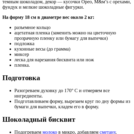
темным
шоколадом, декор — кусочки Орео, M&м’s с
орехами,
фундук и мелкие шоколадные
фигурки.
На форму 18 см в диаметре вес около 2 кг:
разъемное кольцо
ацетатная пленка (заменить можно на цветочную
прозрачную пленку или бумагу для выпечки)
подложка
кухонные весы (до грамма)
миксер
леска для нарезания бисквита или нож
пленка.
Подготовка
Разогреваем духовку до 170° C и отмеряем все
ингредиенты.
Подготавливаем форму, вырезаем круг по дну формы из
бумаги для выпечки, кладем его в форму.
Шоколадный бисквит
Подогреваем
молоко
в микро, добавляем
сметану
,