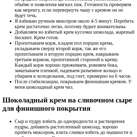
объёме и появления мягких пик. Готовность проверяем
как меренгу, если перевернуть чашу с кремом он не
будет течь.
Я взбиваю ручным миксером около 4-5 минут. Перебить
крем достаточно легко, поэтому будьте внимательны.
Добавляем во взбитый крем кусочки шоколада, жареный
бисквит. Крем готов.
Пропитываем корж, кладем пол порции крема,
укладываем сверху второй корж, так же его
пропитываем и вторую порцию крем, накрываем
третьим коржом, пропитанной стороной к крему.
Каждый корж хорошо прижимаем, ровняем бока,
заматываем пленкой, надеваем разъемное кольцо и
убираем в холодильник, под гнет, примерно на 6 часов.
После стабилизации, покрываем финишным кремом. У
меня шоколадный крем чиз.
Шоколадный крем на сливочном сыре
для финишного покрытия
Сыр и пудру взбить до однородности и
растворения
пудры, добавить растопленный шоколад, хорошо
пробить миксером, влить сливки взбить до пышности и