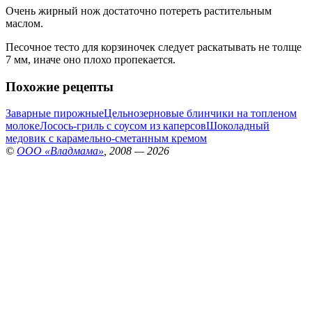
Очень жирный нож достаточно потереть растительным
маслом.
Песочное тесто для корзиночек следует раскатывать не толще
7 мм, иначе оно плохо пропекается.
Похожие рецепты
Заварные пирожные
Цельнозерновые блинчики на топленом
молоке
Лосось-гриль с соусом из каперсов
Шоколадный
медовик с карамельно-сметанным кремом
©
ООО «Владмама»
, 2008 — 2026