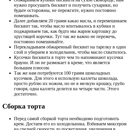
нужно просушить бисквит и получить сухарики, но
будьте осторожны, не пережгите, нужно постоянно
помешивать.
Далее добавляем 20 грамм какао масла, и перемешиваем
бисквит так, чтобы масло впитывалось в кубики и
поджариваем так, как будто мы жарим картошку до
хрустящей корочки. Тут так же важно не пережечь,
постоянно помешивайте.
Перекладываем обжаренный бисквит на тарелку в один
слой и убираем в холодильник, чтобы масло схватилось.
Кусочки бисквита в торте чем то напоминают кусочки
брауни. И он не размокает в креме, что является
большим плюсом.
Так же нам потребуются 100 грамм шоколадных
кусочков. Для этого я использую каллеты шоколада,
просто рублю их ножом, но не в мелкую крошку, грубо
говоря, одна каллета делится на четыре части. Этого
достаточно.
Сборка торта
Перед самой сборкой торта необходимо подготовить
крем. Достаем его из холодильника. Взбиваем миксером
на средней скорости до посветления, увеличения в