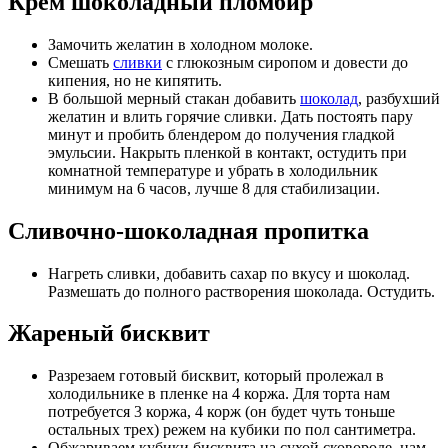
Крем шоколадный пломбир
Замочить желатин в холодном молоке.
Смешать
сливки
с глюкозным сиропом и довести до
кипения, но не кипятить.
В большой мерный стакан добавить
шоколад
, разбухший
желатин и влить горячие сливки. Дать постоять пару
минут и пробить блендером до получения гладкой
эмульсии. Накрыть пленкой в контакт, остудить при
комнатной температуре и убрать в холодильник
минимум на 6 часов, лучше 8 для стабилизации.
Сливочно-шоколадная пропитка
Нагреть сливки, добавить сахар по вкусу
и шоколад.
Размешать до полного растворения шоколада. Остудить.
Жареный бисквит
Разрезаем готовый бисквит, который пролежал в
холодильнике в пленке на 4 коржа. Для торта нам
потребуется 3 коржа, 4 корж (он будет чуть тоньше
остальных трех) режем на кубики по пол сантиметра.
Обжариваем кубики бисквита на сухой сковороде, нам