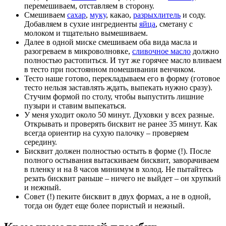
перемешиваем, отставляем в сторону.
Смешиваем
сахар
,
муку
, какао,
разрыхлитель
и соду.
Добавляем в сухие ингредиенты
яйца
, сметану с
молоком и тщательно вымешиваем.
Далее в одной миске смешиваем оба вида масла и
разогреваем в микроволновке,
сливочное масло
должно
полностью растопиться. И тут же горячее масло вливаем
в тесто при постоянном помешивании венчиком.
Тесто наше готово, перекладываем его в форму (готовое
тесто нельзя заставлять ждать, выпекать нужно сразу).
Стучим формой по столу, чтобы выпустить лишние
пузыри и ставим выпекаться.
У меня уходит около 50 минут. Духовки у всех разные.
Открывать и проверять бисквит не ранее 35 минут. Как
всегда ориентир на сухую палочку – проверяем
середину.
Бисквит должен полностью остыть в форме (!). После
полного остывания вытаскиваем бисквит, заворачиваем
в пленку и на 8 часов минимум в холод. Не пытайтесь
резать бисквит раньше – ничего не выйдет – он хрупкий
и нежный.
Совет (!) пеките бисквит в двух формах, а не в одной,
тогда он будет еще более пористый и нежный.