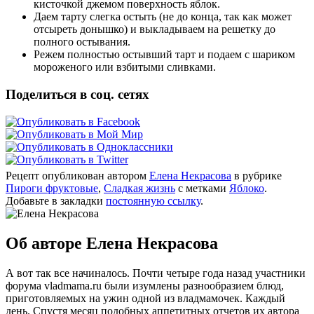
кисточкой джемом поверхность яблок.
Даем тарту слегка остыть (не до конца, так как может
отсыреть донышко) и выкладываем на решетку до
полного остывания.
Режем полностью остывший тарт и подаем с шариком
мороженого или взбитыми сливками.
Поделиться в соц. сетях
Рецепт опубликован автором
Елена Некрасова
в рубрике
Пироги фруктовые
,
Сладкая жизнь
с метками
Яблоко
.
Добавьте в закладки
постоянную ссылку
.
Об авторе Елена Некрасова
А вот так все начиналось. Почти четыре года назад участники
форума vladmama.ru были изумлены разнообразием блюд,
приготовляемых на ужин одной из владмамочек. Каждый
день. Спустя месяц подобных аппетитных отчетов их автора