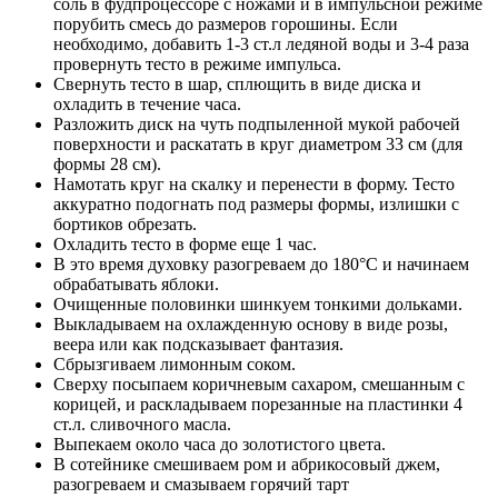
соль в фудпроцессоре с ножами и в импульсной режиме
порубить смесь до размеров горошины. Если
необходимо, добавить 1-3 ст.л ледяной воды и 3-4 раза
провернуть тесто в режиме импульса.
Свернуть тесто в шар, сплющить в виде диска и
охладить в течение часа.
Разложить диск на чуть подпыленной мукой рабочей
поверхности и раскатать в круг диаметром 33 см (для
формы 28 см).
Намотать круг на скалку и перенести в форму. Тесто
аккуратно подогнать под размеры формы, излишки с
бортиков обрезать.
Охладить тесто в форме еще 1 час.
В это время духовку разогреваем до 180°С и начинаем
обрабатывать яблоки.
Очищенные половинки шинкуем тонкими дольками.
Выкладываем на охлажденную основу в виде розы,
веера или как подсказывает фантазия.
Сбрызгиваем лимонным соком.
Сверху посыпаем коричневым сахаром, смешанным с
корицей, и раскладываем порезанные на пластинки 4
ст.л. сливочного масла.
Выпекаем около часа до золотистого цвета.
В сотейнике смешиваем ром и абрикосовый джем,
разогреваем и смазываем горячий тарт