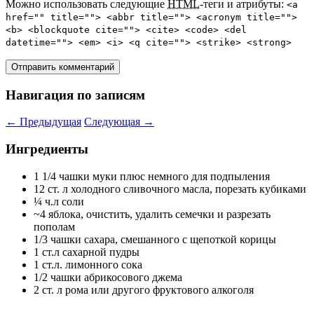
Можно использовать следующие
HTML
-теги и атрибуты:
<a
href="" title=""> <abbr title=""> <acronym title="">
<b> <blockquote cite=""> <cite> <code> <del
datetime=""> <em> <i> <q cite=""> <strike> <strong>
Навигация по записям
←
Предыдущая
Следующая
→
Ингредиенты
1 1/4 чашки муки плюс немного для подпыления
12 ст. л холодного сливочного масла, порезать кубиками
¼ ч.л соли
~4 яблока, очистить, удалить семечки и разрезать
пополам
1/3 чашки сахара, смешанного с щепоткой корицы
1 ст.л сахарной пудры
1 ст.л. лимонного сока
1/2 чашки абрикосового джема
2 ст. л рома или другого фруктового алкоголя