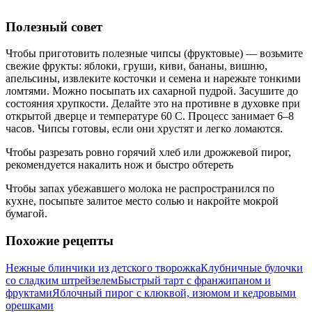
Полезный совет
Чтобы приготовить полезные чипсы (фруктовые) — возьмите
свежие фрукты: яблоки, груши, киви, бананы, вишню,
апельсины, извлеките косточки и семена и нарежьте тонкими
ломтями. Можно посыпать их сахарной пудрой. Засушите до
состояния хрупкости. Делайте это на противне в духовке при
открытой дверце и температуре 60 С. Процесс занимает 6–8
часов. Чипсы готовы, если они хрустят и легко ломаются.
Чтобы разрезать ровно горячий хлеб или дрожжевой пирог,
рекомендуется накалить нож и быстро обтереть
Чтобы запах убежавшего молока не распространился по
кухне, посыпьте залитое место солью и накройте мокрой
бумагой.
Похожие рецепты
Нежные блинчики из детского творожка
Клубничные булочки
со сладким штрейзелем
Быстрый тарт с франжипаном и
фруктами
Яблочный пирог с клюквой, изюмом и кедровыми
орешками