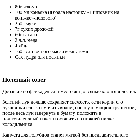
80г изюма
100 мл коньяка (я брала настойку «Шиповник на
коньяке»-недорого)
250г муки
7г сухих дрожжей
60г сахара
2 ч.л. меда
4 яйца
160г сливочного масла комн. темп.
Cах пудра для посыпки
Полезный совет
Добавьте во фрикадельки вместо яиц овсяные хлопья и чеснок
Зеленый лук дольше сохраняет свежесть, если корни его
луковички слегка смочить водой, обернуть мокрой тряпочкой,
после весь лук завернуть в бумагу, положить в
полиэтиленовый пакет и оставить на нижней полке
холодильника.
Капуста для голубцов станет мягкой без предварительного