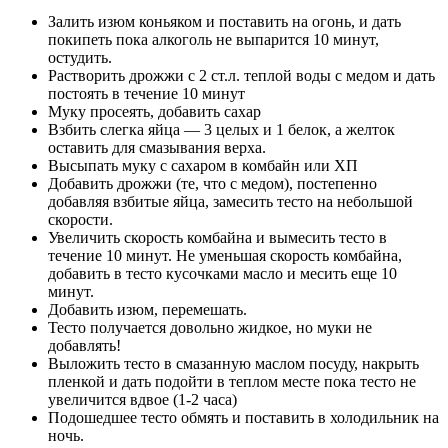
Залить изюм коньяком и поставить на огонь, и дать
покипеть пока алкоголь не выпарится 10 минут,
остудить.
Растворить дрожжи с 2 ст.л. теплой воды с медом и дать
постоять в течение 10 минут
Муку просеять, добавить сахар
Взбить слегка яйца — 3 целых и 1 белок, а желток
оставить для смазывания верха.
Высыпать муку с сахаром в комбайн или ХП
Добавить дрожжи (те, что с медом), постепенно
добавляя взбитые яйца, замесить тесто на небольшой
скорости.
Увеличить скорость комбайна и вымесить тесто в
течение 10 минут. Не уменьшая скорость комбайна,
добавить в тесто кусочками масло и месить еще 10
минут.
Добавить изюм, перемешать.
Тесто получается довольно жидкое, но муки не
добавлять!
Выложить тесто в смазанную маслом посуду, накрыть
пленкой и дать подойти в теплом месте пока тесто не
увеличится вдвое (1-2 часа)
Подошедшее тесто обмять и поставить в холодильник на
ночь.