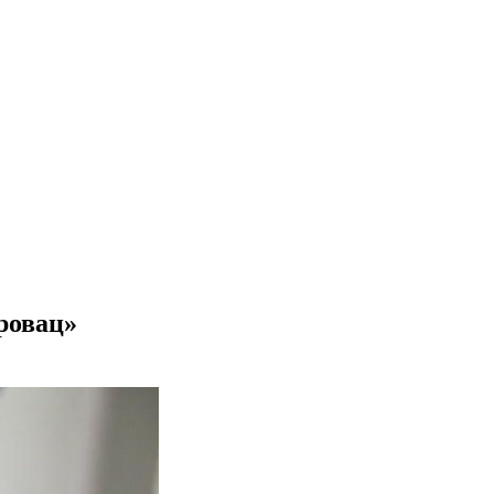
ровац»