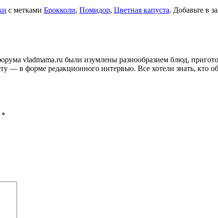
ки
с метками
Брокколи
,
Помидор
,
Цветная капуста
. Добавьте в 
и форума vladmama.ru были изумлены разнообразием блюд, приго
ту — в форме редакционного интервью. Все хотели знать, кто об
ы
*