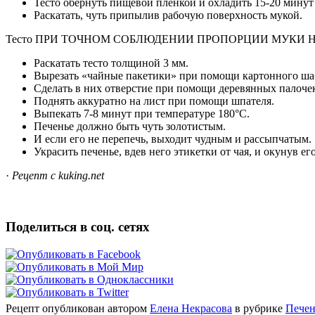
Тесто обернуть пищевой пленкой и охладить 15-20 минут
Раскатать, чуть припылив рабочую поверхность мукой.
Тесто ПРИ ТОЧНОМ СОБЛЮДЕНИИ ПРОПОРЦИИ МУКИ Н
Раскатать тесто толщиной 3 мм.
Вырезать «чайные пакетики» при помощи картонного ша
Сделать в них отверстие при помощи деревянных палоче
Поднять аккуратно на лист при помощи шпателя.
Выпекать 7-8 минут при температуре 180°C.
Печенье должно быть чуть золотистым.
И если его не перепечь, выходит чудным и рассыпчатым.
Украсить печенье, вдев него этикетки от чая, и окунув 
·
Рецепт с kuking.net
Поделиться в соц. сетях
Рецепт опубликован автором
Елена Некрасова
в рубрике
Печен