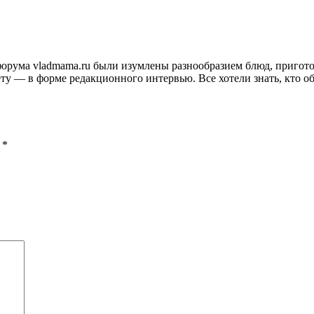
и форума vladmama.ru были изумлены разнообразием блюд, приго
ту — в форме редакционного интервью. Все хотели знать, кто об
ы
*