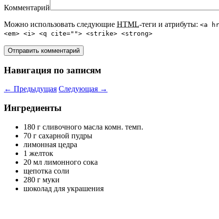
Комментарий
Можно использовать следующие
HTML
-теги и атрибуты:
<a h
<em> <i> <q cite=""> <strike> <strong>
Навигация по записям
←
Предыдущая
Следующая
→
Ингредиенты
180 г сливочного масла комн. темп.
70 г сахарной пудры
лимонная цедра
1 желток
20 мл лимонного сока
щепотка соли
280 г муки
шоколад для украшения