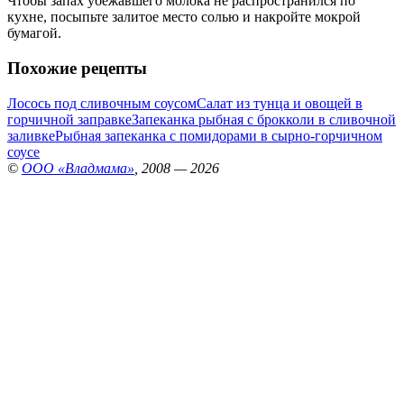
Чтобы запах убежавшего молока не распространился по
кухне, посыпьте залитое место солью и накройте мокрой
бумагой.
Похожие рецепты
Лосось под сливочным соусом
Салат из тунца и овощей в
горчичной заправке
Запеканка рыбная с брокколи в сливочной
заливке
Рыбная запеканка с помидорами в сырно-горчичном
соусе
©
ООО «Владмама»
, 2008 — 2026