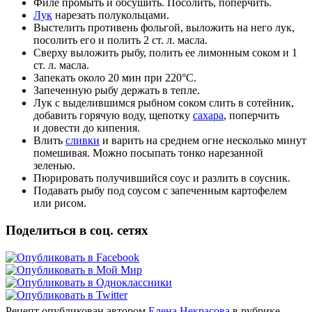
Филе промыть и обсушить. Посолить, поперчить.
Лук
нарезать полукольцами.
Выстелить противень фольгой, выложить на него лук,
посолить его и полить 2 ст. л. масла.
Сверху выложить рыбу, полить ее лимонным соком и 1
ст. л. масла.
Запекать около 20 мин при 220°С.
Запеченную рыбу держать в тепле.
Лук с выделившимся рыбном соком слить в сотейник,
добавить горячую воду, щепотку
сахара
, поперчить
и довести до кипения.
Влить
сливки
и варить на среднем огне несколько минут
помешивая. Можно посыпать тонко нарезанной
зеленью.
Пюрировать получившийся соус и разлить в соусник.
Подавать рыбу под соусом с запеченным картофелем
или рисом.
Поделиться в соц. сетях
Рецепт опубликован автором
Елена Некрасова
в рубрике