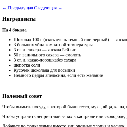
←
Предыдущая
Следующая
→
Ингредиенты
На 4 бокала
Шоколад 100 г (взять очень темный или черный) — я взял
3 больших яйца комнатной температуры
3 ст. л. ликера — я взяла Бейлис
50 г ванильного сахара — смолоть
3 ст. л. какао-порошкабез сахара
щепотка соли
Кусочек шоколада для посыпки
Немного цедры апельсина, если есть желание
Полезный совет
Чтобы вымыть посуду, в которой были тесто, мука, яйца, каша,
Чтобы устранить неприятный запах в кастрюле или сковороде, р
Добавьте во фрикадельки вместо яиц овсяные хлопья и чеснок