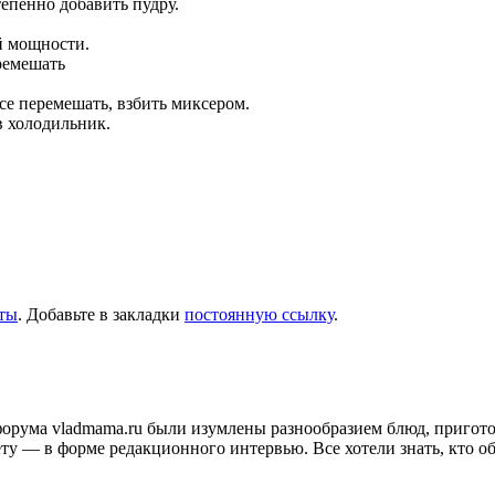
епенно добавить пудру.
й мощности.
ремешать
се перемешать, взбить миксером.
в холодильник.
ты
. Добавьте в закладки
постоянную ссылку
.
и форума vladmama.ru были изумлены разнообразием блюд, приго
ту — в форме редакционного интервью. Все хотели знать, кто об