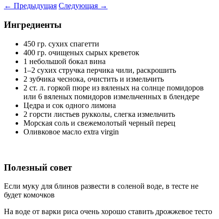
←
Предыдущая
Следующая
→
Ингредиенты
450 гр. сухих спагетти
400 гр. очищеных сырых креветок
1 небольшой бокал вина
1–2 сухих стручка перчика чили, раскрошить
2 зубчика чеснока, очистить и измельчить
2 ст. л. горкой пюре из вяленых на солнце помидоров
или 6 вяленых помидоров измельченных в блендере
Цедра и сок одного лимона
2 горсти листьев рукколы, слегка измельчить
Морская соль и свежемолотый черный перец
Оливковое масло extra virgin
Полезный совет
Если муку для блинов развести в соленой воде, в тесте не
будет комочков
На воде от варки риса очень хорошо ставить дрожжевое тесто