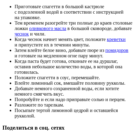
Приготовьте спагетти в большой кастрюле
с подсоленной водой в соответствии с инструкцией
на упаковке.
Тем временем разогрейте три полные до краев столовые
ложки
оливкового масла
в большой сковороде, добавьте
чеснок
и чили.
Когда чеснок начнет менять цвет, положите
креветки
и припустите их в течении минуты.
Затем влейте белое вино, добавьте пюре из
помидоров
и готовьте на медленном огне пару минут.
Когда паста будет готова, откиньте ее на дуршлаг,
оставив небольшое количество воды, в которой она
готовилась.
Положите спагетти в соус, перемешайте.
Влейте лимонный сок, вмешайте половину рукколы.
Добавьте немного сохраненной воды, если хотите
немного смягчить вкус.
Попробуйте и если надо приправьте солью и перцем.
Разложите по тарелкам.
Посыпьте тертой лимонной цедрой и оставшейся
рукколой.
Поделиться в соц. сетях