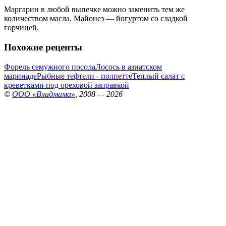
Маргарин в любой выпечке можно заменить тем же
количеством масла. Майонез — йогуртом со сладкой
горчицей.
Похожие рецепты
Форель семужного посола
Лосось в азиатском
маринаде
Рыбные тефтели - полпетте
Теплый салат с
креветками под ореховой заправкой
©
ООО «Владмама»
, 2008 — 2026