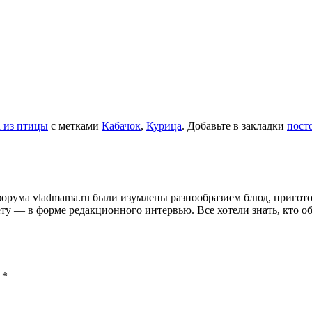
 из птицы
с метками
Кабачок
,
Курица
. Добавьте в закладки
пост
и форума vladmama.ru были изумлены разнообразием блюд, приго
ту — в форме редакционного интервью. Все хотели знать, кто об
ы
*