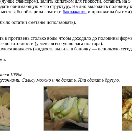
лучше слайсером), залить кипятком для гибкости, оставить на 5
оздать обнимающую мясо структуру. На дно выложить половину 
м месте я бы обжарила ломтики
баклажанов
и проложила бы ими
 было остатки сметаны использовать).
ть в противень столько воды чтобы доходило до половины форм
ше до готовности (у меня всего ушло часа полтора).
уюся жидкость (жидкость вылила в баночку — использую сегодня
ми.
ится 100%!
усочками. Сальсу можно и не делать. Или сделать другую.