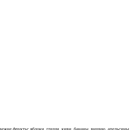
ежие фрукты: яблоки, груши, киви, бананы, вишню, апельсины,