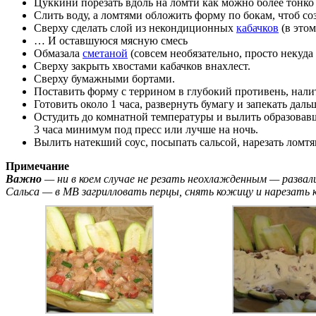
Цуккини порезать вдоль на ломти как можно более тонко (
Слить воду, а ломтями обложить форму по бокам, чтоб с
Сверху сделать слой из некондиционных
кабачков
(в это
… И оставшуюся мясную смесь
Обмазала
сметаной
(совсем необязательно, просто некуда
Сверху закрыть хвостами кабачков внахлест.
Сверху бумажными бортами.
Поставить форму с террином в глубокий противень, нали
Готовить около 1 часа, развернуть бумагу и запекать даль
Остудить до комнатной температуры и вылить образовавш
3 часа минимум под пресс или лучше на ночь.
Вылить натекший соус, посыпать сальсой, нарезать ломтя
Примечание
Важно
— ни в коем случае не резать неохлажденным — развал
Сальса — в МВ загрилловать перцы, снять кожицу и нарезать к