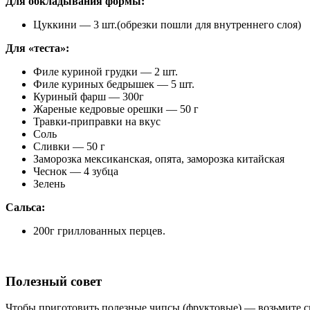
Для обкладывания формы:
Цуккини — 3 шт.(обрезки пошли для внутреннего слоя)
Для «теста»:
Филе куриной грудки — 2 шт.
Филе куриных бедрышек — 5 шт.
Куриный фарш — 300г
Жареные кедровые орешки — 50 г
Травки-приправки на вкус
Соль
Сливки — 50 г
Заморозка мексиканская, опята, заморозка китайская
Чеснок — 4 зубца
Зелень
Сальса:
200г гриллованных перцев.
Полезный совет
Чтобы приготовить полезные чипсы (фруктовые) — возьмите св