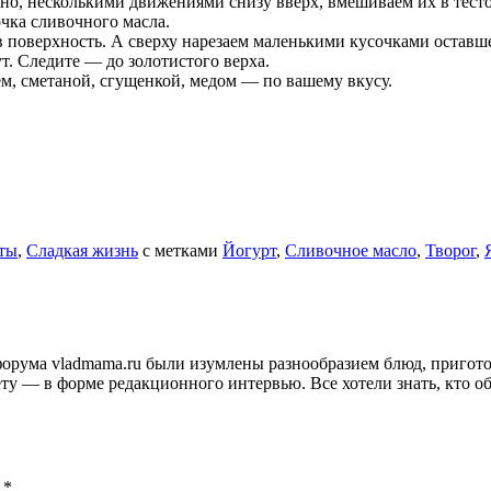
но, несколькими движениями снизу вверх, вмешиваем их в тесто
чка сливочного масла.
 поверхность. А сверху нарезаем маленькими кусочками оставше
т. Следите — до золотистого верха.
ем, сметаной, сгущенкой, медом — по вашему вкусу.
ты
,
Сладкая жизнь
с метками
Йогурт
,
Сливочное масло
,
Творог
,
и форума vladmama.ru были изумлены разнообразием блюд, приго
ту — в форме редакционного интервью. Все хотели знать, кто об
ы
*