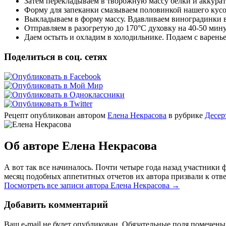
Затем перекладываем в творожную массу белки и аккурат
Форму для запеканки смазываем половинкой нашего кусо
Выкладываем в форму массу. Вдавливаем виноградинки в
Отправляем в разогретую до 170°C духовку на 40-50 мину
Даем остыть и охладим в холодильнике. Подаем с варень
Поделиться в соц. сетях
Рецепт опубликован автором
Елена Некрасова
в рубрике
Десер
Об авторе Елена Некрасова
А вот так все начиналось. Почти четыре года назад участник
месяц подобных аппетитных отчетов их автора призвали к отве
Посмотреть все записи автора Елена Некрасова
→
Добавить комментарий
Ваш e-mail не будет опубликован. Обязательные поля помечен