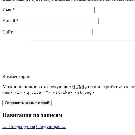
Имя
*
E-mail
*
Сайт
Комментарий
Можно использовать следующие
HTML
-теги и атрибуты:
<a h
<em> <i> <q cite=""> <strike> <strong>
Навигация по записям
←
Предыдущая
Следующая
→