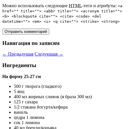
Можно использовать следующие
HTML
-теги и атрибуты:
<a
href="" title=""> <abbr title=""> <acronym title="">
<b> <blockquote cite=""> <cite> <code> <del
datetime=""> <em> <i> <q cite=""> <strike> <strong>
Навигация по записям
←
Предыдущая
Следующая
→
Ингредиенты
На форму 25-27 см
500 г творога (гладкого)
5 яиц
400 мл жирных сливок (я брала 300 мл)
125 г сахара
1/2 стакана йогурта/кефира
ваниль
цедра 1 лимона
сок 1 лимона
40 мл бренди/коньяка