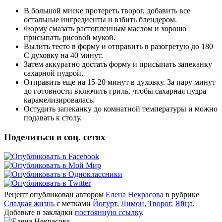
В большой миске протереть творог,
добавить все
остальные ингредиенты и взбить блендером.
Форму смазать растопленным маслом и хорошо
присыпать рисовой мукой.
Вылить тесто в форму и отправить в разогретую до 180
С духовку на 40
минут.
Затем аккуратно достать форму и присыпать запеканку
сахарной пудрой.
Отправить еще
на 15-20 минут в духовку. За пару минут
до готовности включить гриль,
чтобы
сахарная пудра
карамелизировалась.
Остудить запеканку до комнатной температуры и можно
подавать к столу.
Поделиться в соц. сетях
Рецепт опубликован автором
Елена Некрасова
в рубрике
Сладкая жизнь
с метками
Йогурт
,
Лимон
,
Творог
,
Яйца
.
Добавьте в закладки
постоянную ссылку
.