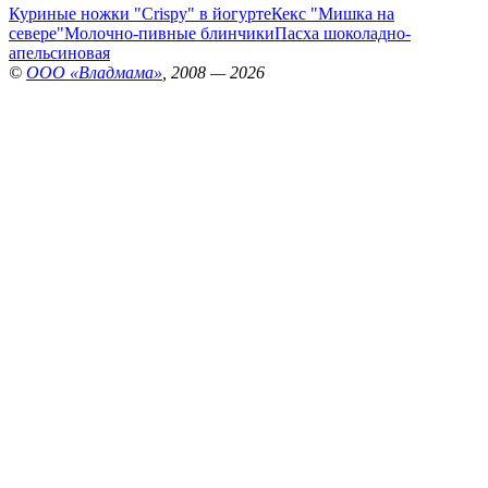
Куриные ножки "Crispy" в йогурте
Кекс "Мишка на
севере"
Молочно-пивные блинчики
Пасха шоколадно-
апельсиновая
©
ООО «Владмама»
, 2008 — 2026