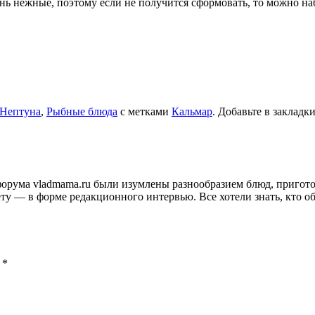
нь нежные, поэтому если не получится сформовать, то можно наб
Нептуна
,
Рыбные блюда
с метками
Кальмар
. Добавьте в закладк
и форума vladmama.ru были изумлены разнообразием блюд, приго
ту — в форме редакционного интервью. Все хотели знать, кто об
ы
*