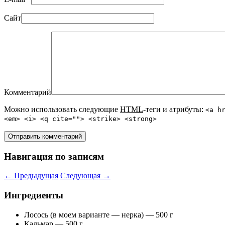
Сайт
Комментарий
Можно использовать следующие
HTML
-теги и атрибуты:
<a h
<em> <i> <q cite=""> <strike> <strong>
Навигация по записям
←
Предыдущая
Следующая
→
Ингредиенты
Лосось (в моем варианте — нерка) — 500 г
Кальмар — 500 г