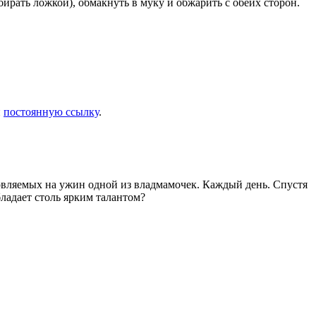
ирать ложкой), обмакнуть в муку и обжарить с обеих сторон.
и
постоянную ссылку
.
товляемых на ужин одной из владмамочек. Каждый день. Спустя
ладает столь ярким талантом?