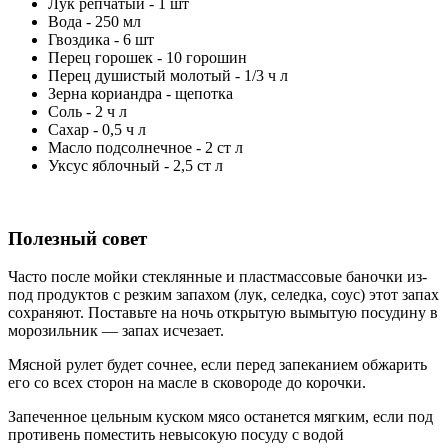
Лук репчатый - 1 шт
Вода - 250 мл
Гвоздика - 6 шт
Перец горошек - 10 горошин
Перец душистый молотый - 1/3 ч л
Зерна кориандра - щепотка
Соль - 2 ч л
Сахар - 0,5 ч л
Масло подсолнечное - 2 ст л
Уксус яблочный - 2,5 ст л
Полезный совет
Часто после мойки стеклянные и пластмассовые баночки из-
под продуктов с резким запахом (лук, селедка, соус) этот запах
сохраняют. Поставьте на ночь открытую вымытую посудину в
морозильник — запах исчезает.
Мясной рулет будет сочнее, если перед запеканием обжарить
его со всех сторон на масле в сковороде до корочки.
Запеченное цельным куском мясо останется мягким, если под
противень поместить невысокую посуду с водой