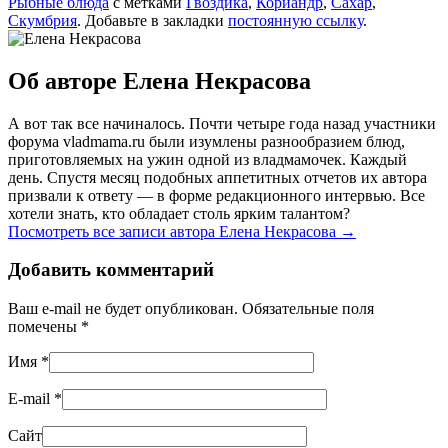
Рыбные блюда
с метками
Гвоздика
,
Кориандр
,
Сахар
,
Скумбрия
. Добавьте в закладки
постоянную ссылку
.
Об авторе Елена Некрасова
А вот так все начиналось. Почти четыре года назад участники
форума vladmama.ru были изумлены разнообразием блюд,
приготовляемых на ужин одной из владмамочек. Каждый
день. Спустя месяц подобных аппетитных отчетов их автора
призвали к ответу — в форме редакционного интервью. Все
хотели знать, кто обладает столь ярким талантом?
Посмотреть все записи автора Елена Некрасова
→
Добавить комментарий
Ваш e-mail не будет опубликован. Обязательные поля
помечены
*
Имя
*
E-mail
*
Сайт