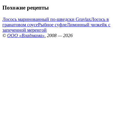
Похожие рецепты
Лосось маринованный по-шведски Gravlax
Лосось в
гранатовом соусе
Рыбное суфле
Лимонный чизкейк с
запеченной меренгой
©
ООО «Владмама»
, 2008 — 2026