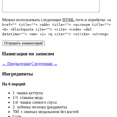
Можно использовать следующие
HTML
-теги и атрибуты:
<a
href="" title=""> <abbr title=""> <acronym title="">
<b> <blockquote cite=""> <cite> <code> <del
datetime=""> <em> <i> <q cite=""> <strike> <strong>
Навигация по записям
←
Предыдущая
Следующая
→
Ингредиенты
На 6 порций
1 чашка кетчупа
1/3 стакана меда
1/4 чашки соевого соуса
2 зубчика чеснока (раздавить)
700 г свиных медальонов без костей
Соль