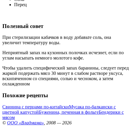
Перец
Полезный совет
При стерилизации кабачков в воду добавьте соль, она
увеличит температуру воды.
Неприятный запах на кухонных полочках исчезнет, если по
углам насыпать немного молотого кофе.
Чтобы удалить специфический запах баранины, следует перед
жаркой подержать мясо 30 минут в слабом растворе уксуса,
вскипяченном со специями, солью и чесноком, а затем
охлажденном
Похожие рецепты
Свинина с перцами по-китайски
Мусака по-балкански с
цветной капустой
Буженина, печенная в фольге
Бендерики с
мясом
©
ООО «Владмама»
, 2008 — 2026