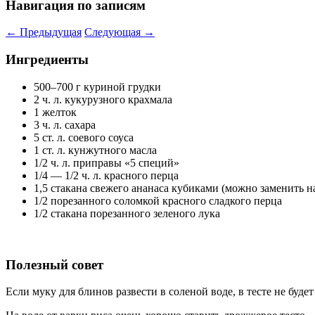
Навигация по записям
←
Предыдущая
Следующая
→
Ингредиенты
500–700 г куриной грудки
2 ч. л. кукурузного крахмала
1 желток
3 ч. л. сахара
5 ст. л. соевого соуса
1 ст. л. кунжутного масла
1/2 ч. л. приправы «5 специй»
1/4 — 1/2 ч. л. красного перца
1,5 стакана свежего ананаса кубиками (можно заменить н
1/2 порезанного соломкой красного сладкого перца
1/2 стакана порезанного зеленого лука
Полезный совет
Если муку для блинов развести в соленой воде, в тесте не буде