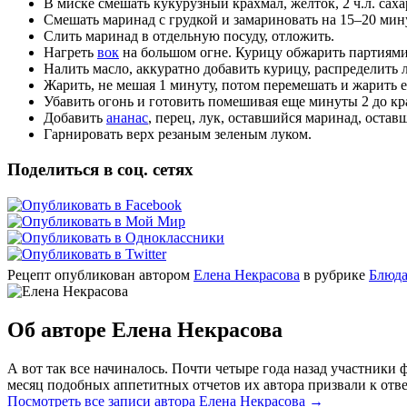
В миске смешать кукурузный крахмал, желток, 2 ч.л. сахар
Смешать маринад с грудкой и замариновать на 15–20 мин
Слить маринад в отдельную посуду, отложить.
Нагреть
вок
на большом огне. Курицу обжарить партиями
Налить масло, аккуратно добавить курицу, распределить л
Жарить, не мешая 1 минуту, потом перемешать и жарить 
Убавить огонь и готовить помешивая еще минуты 2 до кр
Добавить
ананас
, перец, лук, оставшийся маринад, остав
Гарнировать верх резаным зеленым луком.
Поделиться в соц. сетях
Рецепт опубликован автором
Елена Некрасова
в рубрике
Блюда
Об авторе Елена Некрасова
А вот так все начиналось. Почти четыре года назад участник
месяц подобных аппетитных отчетов их автора призвали к отве
Посмотреть все записи автора Елена Некрасова
→