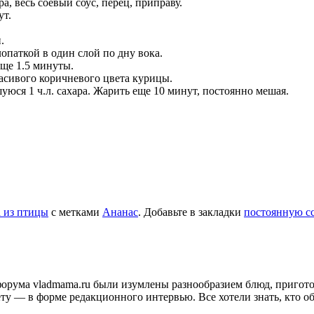
а, весь соевый соус, перец, приправу.
ут.
.
опаткой в один слой по дну вока.
еще 1.5 минуты.
асивого коричневого цвета курицы.
шуюся 1 ч.л. сахара. Жарить еще 10 минут, постоянно мешая.
 из птицы
с метками
Ананас
. Добавьте в закладки
постоянную с
и форума vladmama.ru были изумлены разнообразием блюд, приго
ту — в форме редакционного интервью. Все хотели знать, кто об