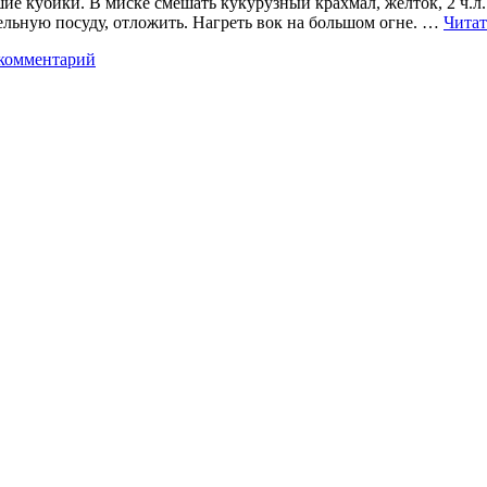
шие кубики. В миске смешать кукурузный крахмал, желток, 2 ч.л.
дельную посуду, отложить. Нагреть вок на большом огне. …
Читат
комментарий