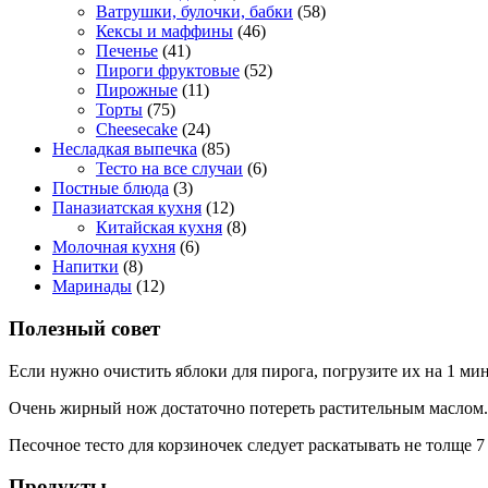
Ватрушки, булочки, бабки
(58)
Кексы и маффины
(46)
Печенье
(41)
Пироги фруктовые
(52)
Пирожные
(11)
Торты
(75)
Cheesecake
(24)
Несладкая выпечка
(85)
Тесто на все случаи
(6)
Постные блюда
(3)
Паназиатская кухня
(12)
Китайская кухня
(8)
Молочная кухня
(6)
Напитки
(8)
Маринады
(12)
Полезный совет
Если нужно очистить яблоки для пирога, погрузите их на 1 ми
Очень жирный нож достаточно потереть растительным маслом.
Песочное тесто для корзиночек следует раскатывать не толще 7
Продукты