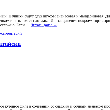
ный. Начинки будут двух вкусов: ананасовая и мандариновая. Дл
енком и называется намелака. И в завершение покроем торт сы
 несложно. Если …
Читать далее
→
 комментарий
итайски
тое куриное филе в сочетании со сладким и сочным ананасом пр