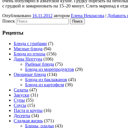
очень популярно в азиатской кухне. Грудку порезать на неболь
с грудкой и замариновать на 15–20 минут. Слить маринад в от
Опубликовано
16.11.2012
автором
Елена Некрасова
|
Добавить 
Поиск
Рецепты
Блюда с грибами
(7)
Мясные блюда
(94)
Блюда из птицы
(156)
Дары Нептуна
(106)
Рыбные блюда
(75)
Блюда из морепродуктов
(29)
Овощные блюда
(134)
Блюда из баклажанов
(45)
Блюда из картофеля
(39)
Салаты
(47)
Закуски
(31)
Супы
(55)
Соусы
(15)
Паста и крупы
(16)
Десерты
(34)
Сладкая жизнь
(371)
Блины, оладьи
(43)