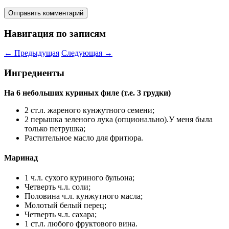
Навигация по записям
←
Предыдущая
Следующая
→
Ингредиенты
На 6 небольших куриных филе (т.е. 3 грудки)
2 ст.л. жареного кунжутного семени;
2 перышка зеленого лука (опционально).У меня была
только петрушка;
Растительное масло для фритюра.
Маринад
1 ч.л. сухого куриного бульона;
Четверть ч.л. соли;
Половина ч.л. кунжутного масла;
Молотый белый перец;
Четверть ч.л. сахара;
1 ст.л. любого фруктового вина.