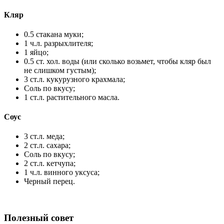
Кляр
0.5 стакана муки;
1 ч.л. разрыхлителя;
1 яйцо;
0.5 ст. хол. воды (или сколько возьмет, чтобы кляр был
не слишком густым);
3 ст.л. кукурузного крахмала;
Соль по вкусу;
1 ст.л. растительного масла.
Соус
3 ст.л. меда;
2 ст.л. сахара;
Соль по вкусу;
2 ст.л. кетчупа;
1 ч.л. винного уксуса;
Черный перец.
Полезный совет