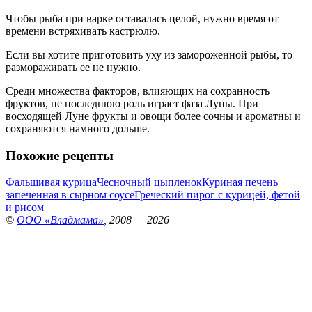
Чтобы рыба при варке оставалась целой, нужно время от
времени встряхивать кастрюлю.
Если вы хотите приготовить уху из замороженной рыбы, то
размораживать ее не нужно.
Среди множества факторов, влияющих на сохранность
фруктов, не последнюю роль играет фаза Луны. При
восходящей Луне фрукты и овощи более сочны и ароматны и
сохраняются намного дольше.
Похожие рецепты
Фальшивая курица
Чесночный цыпленок
Куриная печень
запеченная в сырном соусе
Греческий пирог с курицей, фетой
и рисом
©
ООО «Владмама»
, 2008 — 2026