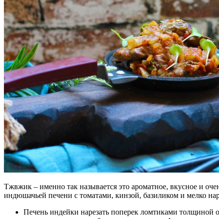
Тжвжик – именно так называется это ароматное, вкусное и оче
индюшачьей печени с томатами, кинзой, базиликом и мелко на
Печень индейки нарезать поперек ломтиками толщиной ок