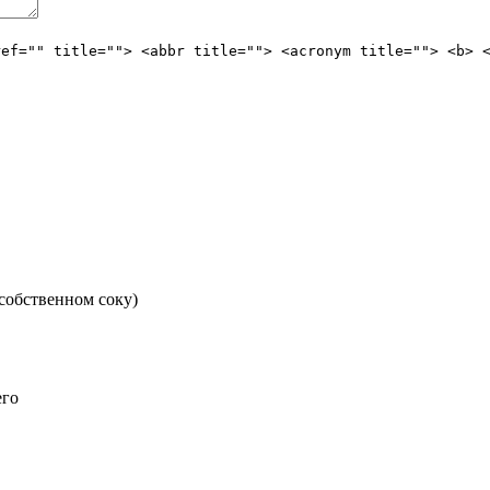
ref="" title=""> <abbr title=""> <acronym title=""> <b> 
 собственном соку)
его