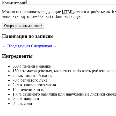
Комментарий
Можно использовать следующие
HTML
-теги и атрибуты:
<a h
<em> <i> <q cite=""> <strike> <strong>
Навигация по записям
←
Предыдущая
Следующая
→
Ингредиенты
500 г печени индейки
150 г томатов (спелых, мясистых либо взять рубленные в
2 ст.л. томатной пасты
70 г репчатого лука
2 ст.л. сливочного масла
15 г зелени кинзы
1 ч.л. сушеного базилика или нарубленные листики свеж
½ ч.л. паприки
¼ ч.л. соли