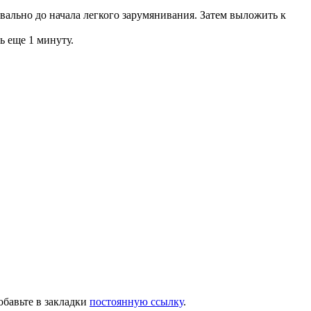
квально до начала легкого зарумянивания. Затем выложить к
ь еще 1 минуту.
обавьте в закладки
постоянную ссылку
.