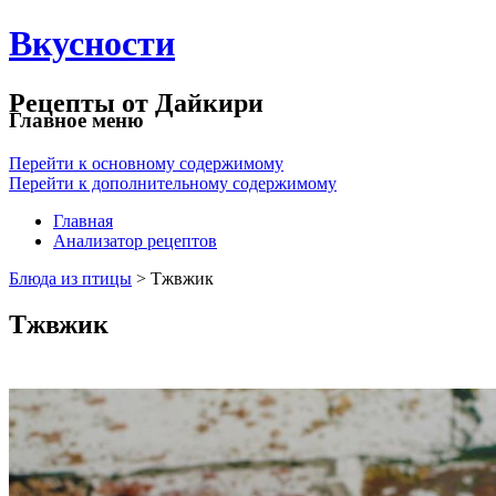
Вкусности
Рецепты от Дайкири
Главное меню
Перейти к основному содержимому
Перейти к дополнительному содержимому
Главная
Анализатор рецептов
Блюда из птицы
> Тжвжик
Тжвжик