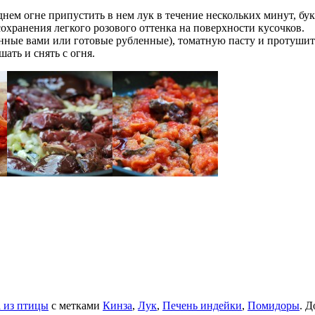
днем огне припустить в нем лук в течение нескольких минут, бу
сохранения легкого розового оттенка на поверхности кусочков.
анные вами или готовые рубленные), томатную пасту и протушит
шать и снять с огня.
 из птицы
с метками
Кинза
,
Лук
,
Печень индейки
,
Помидоры
. Д