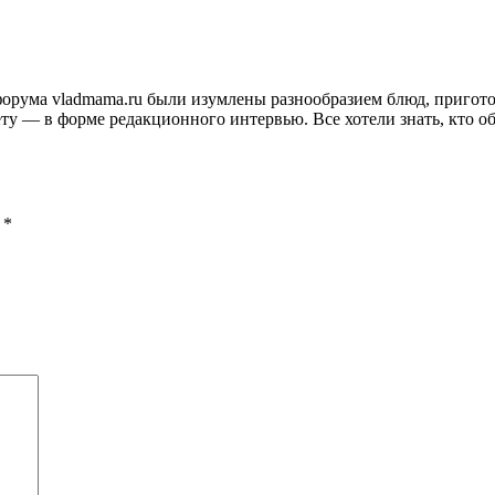
и форума vladmama.ru были изумлены разнообразием блюд, приго
ту — в форме редакционного интервью. Все хотели знать, кто об
ы
*