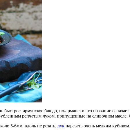
нь быстрое армянское блюдо, по-армянски это название означае
рубленным репчатым луком, припущенные на сливочном масле. С
оло 5-6мм, вдоль не резать,
лук
нарезать очень мелким кубиком