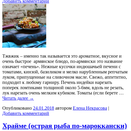
Добавить комментарий
Тжвжик – именно так называется это ароматное, вкусное и
очень быстрое армянское блюдо, по-армянски это название
означает «печень». Нежные кусочки индюшачьей печени с
томатами, кинзой, базиликом и мелко нарубленным репчатым
луком, припущенные на сливочном масле. Свежо, аппетитно,
подходит к любому гарниру. Печень индейки нарезать
поперек ломтиками толщиной около 5-6мм, вдоль не резать,
лук нарезать очень мелким кубиком. Томаты (если берете …
Читать далее
→
Опубликовано
24.01.2018
автором
Елена Некрасова
|
Добавить комментарий
Храйме (острая рыба по-мароккански)