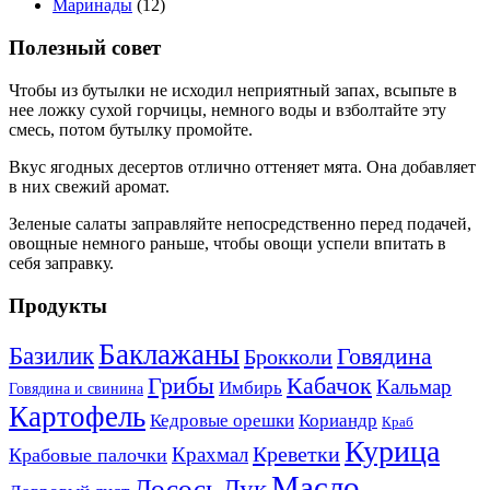
Маринады
(12)
Полезный совет
Чтобы из бутылки не исходил неприятный запах, всыпьте в
нее ложку сухой горчицы, немного воды и взболтайте эту
смесь, потом бутылку промойте.
Вкус ягодных десертов отлично оттеняет мята. Она добавляет
в них свежий аромат.
Зеленые салаты заправляйте непосредственно перед подачей,
овощные немного раньше, чтобы овощи успели впитать в
себя заправку.
Продукты
Баклажаны
Базилик
Говядина
Брокколи
Кабачок
Грибы
Кальмар
Имбирь
Говядина и свинина
Картофель
Кедровые орешки
Кориандр
Краб
Курица
Креветки
Крахмал
Крабовые палочки
Масло
Лосось
Лук