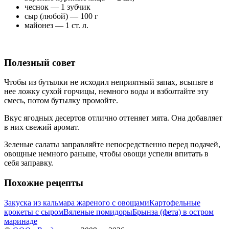
чеснок — 1 зубчик
сыр (любой) — 100 г
майонез — 1 ст. л.
Полезный совет
Чтобы из бутылки не исходил неприятный запах, всыпьте в
нее ложку сухой горчицы, немного воды и взболтайте эту
смесь, потом бутылку промойте.
Вкус ягодных десертов отлично оттеняет мята. Она добавляет
в них свежий аромат.
Зеленые салаты заправляйте непосредственно перед подачей,
овощные немного раньше, чтобы овощи успели впитать в
себя заправку.
Похожие рецепты
Закуска из кальмара жареного с овощами
Картофельные
крокеты с сыром
Вяленые помидоры
Брынза (фета) в остром
маринаде