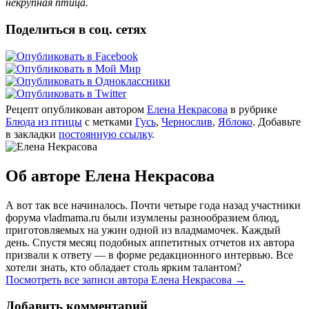
некрупная птица.
Поделиться в соц. сетях
Рецепт опубликован автором
Елена Некрасова
в рубрике
Блюда из птицы
с метками
Гусь
,
Чернослив
,
Яблоко
. Добавьте
в закладки
постоянную ссылку
.
Об авторе Елена Некрасова
А вот так все начиналось. Почти четыре года назад участники
форума vladmama.ru были изумлены разнообразием блюд,
приготовляемых на ужин одной из владмамочек. Каждый
день. Спустя месяц подобных аппетитных отчетов их автора
призвали к ответу — в форме редакционного интервью. Все
хотели знать, кто обладает столь ярким талантом?
Посмотреть все записи автора Елена Некрасова
→
Добавить комментарий