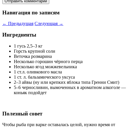
Навигация по записям
←
Предыдущая
Следующая
→
Ингредиенты
1 гусь 2,5–3 кг
Горсть крупной соли
Веточка розмарина
Несколько горошин чёрного перца
Несколько ягод можжевельника
1 ст.л. оливкового масла
1 ст. л. бальзамического уксуса
2–3 айвы (ну или крепких яблока типа Гренни Смит)
5–6 черносливин, вымоченных в ароматном алкоголе —
коньяк подойдет
Полезный совет
Чтобы рыба при варке оставалась целой, нужно время от