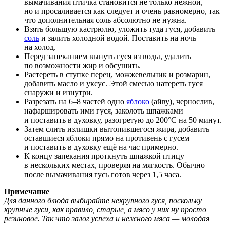
вымачивания птичка становится не только нежной,
но и просаливается как следует и очень равномерно, так
что дополнительная соль абсолютно не нужна.
Взять большую кастрюлю, уложить туда гуся, добавить
соль
и залить холодной водой. Поставить на ночь
на холод.
Перед запеканием вынуть гуся из воды, удалить
по возможности жир и обсушить.
Растереть в ступке перец, можжевельник и розмарин,
добавить масло и уксус. Этой смесью натереть гуся
снаружи и изнутри.
Разрезать на 6–8 частей одно
яблоко
(айву), чернослив,
нафаршировать ими гуся, заколоть шпажками
и поставить в духовку, разогретую до 200°C на 50 минут.
Затем слить излишки вытопившегося жира, добавить
оставшиеся яблоки прямо на противень с гусем
и поставить в духовку ещё на час примерно.
К концу запекания проткнуть шпажкой птицу
в нескольких местах, проверяя на мягкость. Обычно
после вымачивания гусь готов через 1,5 часа.
Примечание
Для данного блюда выбирайте некрупного гуся, поскольку
крупные гуси, как правило, старые, а мясо у них ну просто
резиновое. Так что залог успеха и нежного мяса — молодая