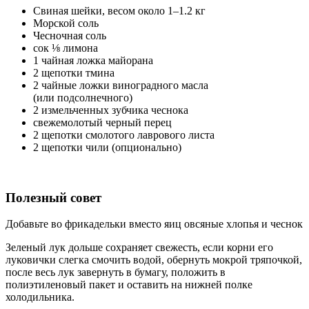
Свиная шейки, весом около 1–1.2 кг
Морской соль
Чесночная соль
сок ⅛ лимона
1 чайная ложка майорана
2 щепотки тмина
2 чайные ложки виноградного масла
(или подсолнечного)
2 измельченных зубчика чеснока
свежемолотый черный перец
2 щепотки смолотого лаврового листа
2 щепотки чили (опционально)
Полезный совет
Добавьте во фрикадельки вместо яиц овсяные хлопья и чеснок
Зеленый лук дольше сохраняет свежесть, если корни его
луковички слегка смочить водой, обернуть мокрой тряпочкой,
после весь лук завернуть в бумагу, положить в
полиэтиленовый пакет и оставить на нижней полке
холодильника.