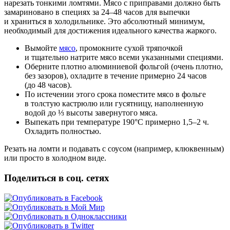
нарезать тонкими ломтями. Мясо с приправами должно быть
замариновано в специях за 24–48 часов для выпечки
и храниться в холодильнике. Это абсолютный минимум,
необходимый для достижения идеального качества жаркого.
Вымойте
мясо
, промокните сухой тряпочкой
и тщательно натрите мясо всеми указанными специями.
Оберните плотно алюминиевой фольгой (очень плотно,
без зазоров), охладите в течение примерно 24 часов
(до 48 часов).
По истечении этого срока поместите мясо в фольге
в толстую кастрюлю или гусятницу, наполненную
водой до ⅓ высоты завернутого мяса.
Выпекать при температуре 190°C примерно 1,5–2 ч.
Охладить полностью.
Резать на ломти и подавать с соусом (например, клюквенным)
или просто в холодном виде.
Поделиться в соц. сетях