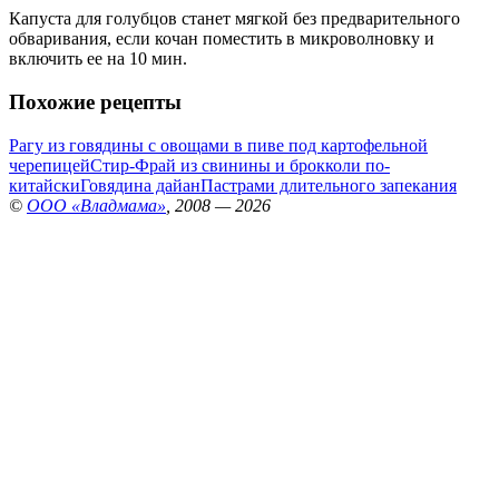
Капуста для голубцов станет мягкой без предварительного
обваривания, если кочан поместить в микроволновку и
включить ее на 10 мин.
Похожие рецепты
Рагу из говядины с овощами в пиве под картофельной
черепицей
Стир-Фрай из свинины и брокколи по-
китайски
Говядина дайан
Пастрами длительного запекания
©
ООО «Владмама»
, 2008 — 2026