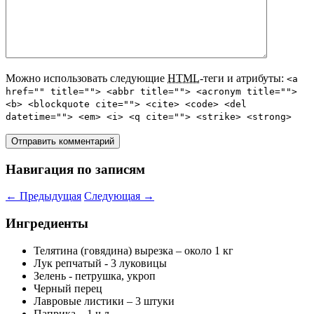
Можно использовать следующие
HTML
-теги и атрибуты:
<a
href="" title=""> <abbr title=""> <acronym title="">
<b> <blockquote cite=""> <cite> <code> <del
datetime=""> <em> <i> <q cite=""> <strike> <strong>
Навигация по записям
←
Предыдущая
Следующая
→
Ингредиенты
Телятина (говядина) вырезка – около 1 кг
Лук репчатый - 3 луковицы
Зелень - петрушка, укроп
Черный перец
Лавровые листики – 3 штуки
Паприка – 1 ч.л.