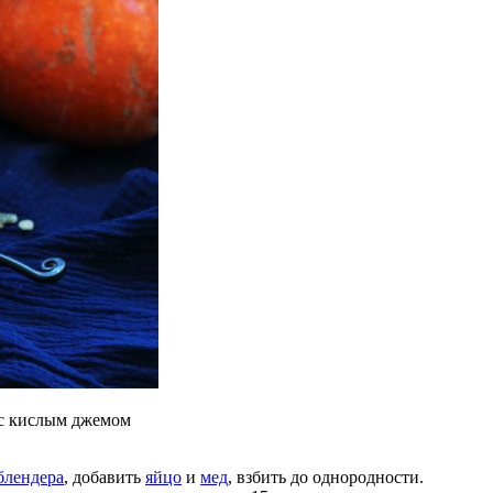
 с кислым джемом
блендера
, добавить
яйцо
и
мед
, взбить до однородности.