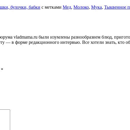
шки, булочки, бабки
с метками
Мед
,
Молоко
,
Мука
,
Тыквенное 
и форума vladmama.ru были изумлены разнообразием блюд, приго
ту — в форме редакционного интервью. Все хотели знать, кто об
ы
*