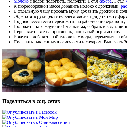
Молоко
с водой подогреть, положить 1 ст.л
сахара
, 1 ст.л
К пюреообразной массе добавить молоко с дрожжами,
ра
В отдельную чашу просеять муку, добавить дрожжи и соль
Обработать руки растительным масло, придать тесту форм
Поднявшееся тесто переложить на рабочую поверхность, 
Положить на каждую по 1 ч.л джема, собрать края, защи
Переложить все на противень, покрытый пергаментом.
В желток добавить чайную ложку воды, перемешать и обм
Посыпать тыквенными семечками и сахаром. Выпекать 30
Поделиться в соц. сетях