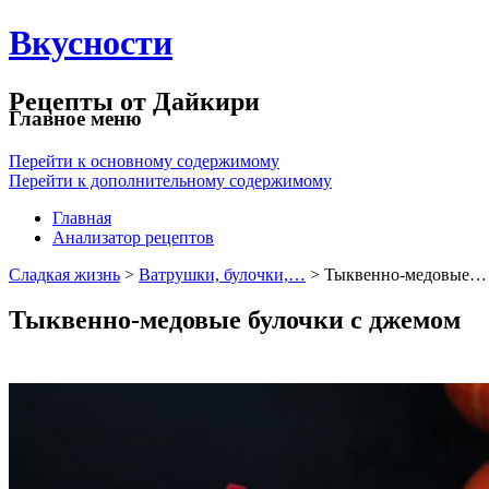
Вкусности
Рецепты от Дайкири
Главное меню
Перейти к основному содержимому
Перейти к дополнительному содержимому
Главная
Анализатор рецептов
Сладкая жизнь
>
Ватрушки, булочки,…
> Тыквенно-медовые…
Тыквенно-медовые булочки с джемом