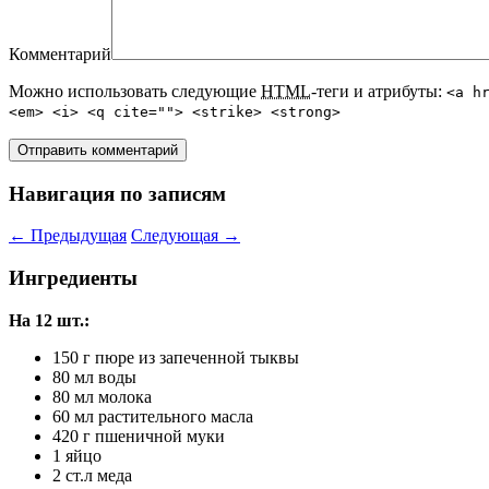
Комментарий
Можно использовать следующие
HTML
-теги и атрибуты:
<a h
<em> <i> <q cite=""> <strike> <strong>
Навигация по записям
←
Предыдущая
Следующая
→
Ингредиенты
На 12 шт.:
150 г пюре из запеченной тыквы
80 мл воды
80 мл молока
60 мл растительного масла
420 г пшеничной муки
1 яйцо
2 ст.л меда