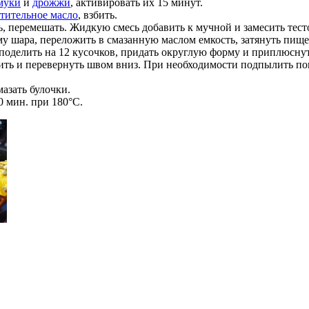
муки
и
дрожжи
, активировать их 15 минут.
стительное масло
, взбить.
, перемешать. Жидкую смесь добавить к мучной и замесить тесто,
у шара, переложить в смазанную маслом емкость, затянуть пищево
поделить на 12 кусочков, придать округлую форму и приплюснут
пить и перевернуть швом вниз. При необходимости подпылить по
азать булочки.
 мин. при 180°C.