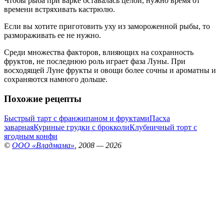
Чтобы рыба при варке оставалась целой, нужно время от
времени встряхивать кастрюлю.
Если вы хотите приготовить уху из замороженной рыбы, то
размораживать ее не нужно.
Среди множества факторов, влияющих на сохранность
фруктов, не последнюю роль играет фаза Луны. При
восходящей Луне фрукты и овощи более сочны и ароматны и
сохраняются намного дольше.
Похожие рецепты
Быстрый тарт с франжипаном и фруктами
Пасха
заварная
Куриные грудки с брокколи
Клубничный торт с
ягодным конфи
©
ООО «Владмама»
, 2008 — 2026