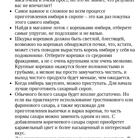
вас не впечатлит!
Самое важное и сложное во всем процессе
приготовления имбиря в сиропе – это как раз покупка
этого самого имбиря.
Найдя в магазине лоток с корешками имбиря, отберите
самые упругие, не подсохшие и не вялые.
Шкурка корешков должна быть светлой, блестящей,
возможно на корешках обнаружатся почки, что, кстати,
может стать поводом вырастить корень имбиря у себя на
подоконнике. Отберите корешки со средними
фракциями, а не с очень крупными или очень мелкими.
Крупные корешки окажутся более волокнистыми и
грубыми, а мелкие вы просто замучаетесь чистить, и
выход чистого продукта будет меньше, чем ожидается.
Когда имбирь закуплен, можно приступать. Для начала
лучше приготовить сахарный сироп.
Обычного белого сахара будет вполне достаточно. Но
если вы практикуете использование тростникового или
фаринового сахара, а также мусковадо для
приготовления выпечки и варки варенья, то часть
нормы сахара можно заменить одним из них. С
добавлением коричневого сахара сироп приобретет
карамельный цвет и более насыщенный и интересный
вкус.