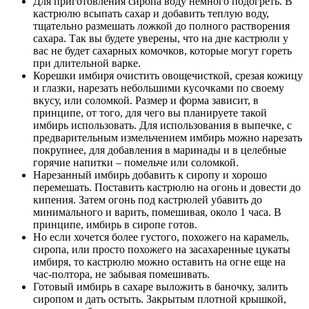
Для приготовления сиропа воду немного подогреть. В
кастрюлю всыпать сахар и добавить теплую воду,
тщательно размешать ложкой до полного растворения
сахара. Так вы будете уверены, что на дне кастрюли у
вас не будет сахарных комочков, которые могут гореть
при длительной варке.
Корешки имбиря очистить овощечисткой, срезая кожицу
и глазки, нарезать небольшими кусочками по своему
вкусу, или соломкой. Размер и форма зависит, в
принципе, от того, для чего вы планируете такой
имбирь использовать. Для использования в выпечке, с
предварительным измельчением имбирь можно нарезать
покрупнее, для добавления в маринады и в целебные
горячие напитки – помельче или соломкой.
Нарезанный имбирь добавить к сиропу и хорошо
перемешать. Поставить кастрюлю на огонь и довести до
кипения. Затем огонь под кастрюлей убавить до
минимального и варить, помешивая, около 1 часа. В
принципе, имбирь в сиропе готов.
Но если хочется более густого, похожего на карамель,
сиропа, или просто похожего на засахаренные цукаты
имбиря, то кастрюлю можно оставить на огне еще на
час-полтора, не забывая помешивать.
Готовый имбирь в сахаре выложить в баночку, залить
сиропом и дать остыть. Закрытым плотной крышкой,