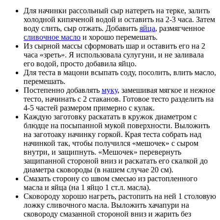
Для начинки рассольный сыр натереть на терке, залить
холодной кипяченой водой и оставить на 2-3 часа. Затем
воду слить, сыр отжать. Добавить
яйца
, размягченное
сливочное масло
и хорошо перемешать.
Из сырной массы сформовать шар и оставить его на 2
часа «зреть». Я использовала сулугуни, и не заливала
его водой, просто добавила яйцо.
Для теста в мацони всыпать соду, посолить, влить масло,
перемешать.
Постепенно добавлять
муку
, замешивая мягкое и нежное
тесто, начинать с 2 стаканов. Готовое тесто разделить на
4-5 частей размером примерно с кулак.
Каждую заготовку раскатать в кружок диаметром с
блюдце на посыпанной мукой поверхности. Выложить
на заготоаку начинку горкой. Края теста собрать над
начинкой так, чтобы получился «мешочек» с сыром
внутри, и защипнуть. «Мешочек» перевернуть
защипанной стороной вниз и раскатать его скалкой до
диаметра сковороды (в нашем случае 20 см).
Смазать сторону со швом смесью из растопленного
масла и яйца (на 1 яйцо 1 ст.л. масла).
Сковороду хорошо нагреть, растопить на ней 1 столовую
ложку сливочного масла. Выложить хачапури на
сковороду смазанной стороной вниз и жарить без