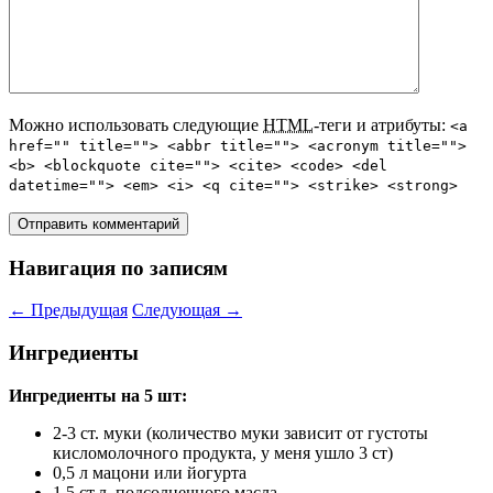
Можно использовать следующие
HTML
-теги и атрибуты:
<a
href="" title=""> <abbr title=""> <acronym title="">
<b> <blockquote cite=""> <cite> <code> <del
datetime=""> <em> <i> <q cite=""> <strike> <strong>
Навигация по записям
←
Предыдущая
Следующая
→
Ингредиенты
Ингредиенты на 5 шт:
2-3 ст. муки (количество муки зависит от густоты
кисломолочного продукта, у меня ушло 3 ст)
0,5 л мацони или йогурта
1,5 ст.л. подсолнечного масла