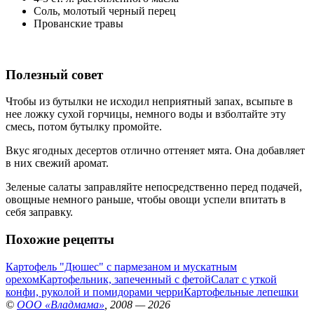
Соль, молотый черный перец
Прованские травы
Полезный совет
Чтобы из бутылки не исходил неприятный запах, всыпьте в
нее ложку сухой горчицы, немного воды и взболтайте эту
смесь, потом бутылку промойте.
Вкус ягодных десертов отлично оттеняет мята. Она добавляет
в них свежий аромат.
Зеленые салаты заправляйте непосредственно перед подачей,
овощные немного раньше, чтобы овощи успели впитать в
себя заправку.
Похожие рецепты
Картофель "Дюшес" с пармезаном и мускатным
орехом
Картофельник, запеченный с фетой
Салат с уткой
конфи, руколой и помидорами черри
Картофельные лепешки
©
ООО «Владмама»
, 2008 — 2026