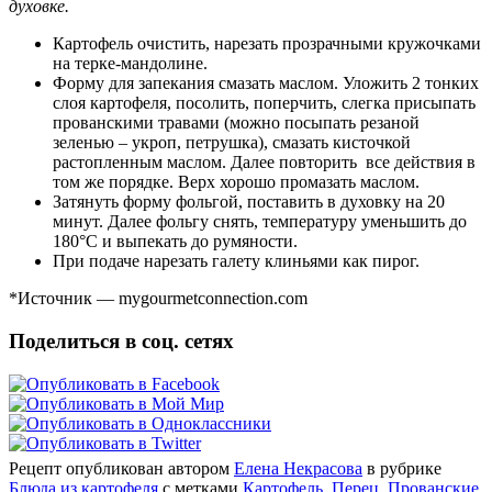
духовке.
Картофель очистить, нарезать прозрачными кружочками
на терке-мандолине.
Форму для запекания смазать маслом. Уложить 2 тонких
слоя картофеля, посолить, поперчить, слегка присыпать
прованскими травами (можно посыпать резаной
зеленью – укроп, петрушка), смазать кисточкой
растопленным маслом. Далее повторить все действия в
том же порядке. Верх хорошо промазать маслом.
Затянуть форму фольгой, поставить в духовку на 20
минут. Далее фольгу снять, температуру уменьшить до
180°С и выпекать до румяности.
При подаче нарезать галету клиньями как пирог.
*Источник — mygourmetconnection.com
Поделиться в соц. сетях
Рецепт опубликован автором
Елена Некрасова
в рубрике
Блюда из картофеля
с метками
Картофель
,
Перец
,
Прованские