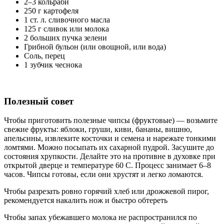
2–3 кольраби
250 г картофеля
1 ст. л. сливочного масла
125 г сливок или молока
2 больших пучка зелени
Грибной бульон (или овощной, или вода)
Соль, перец
1 зубчик чеснока
Полезный совет
Чтобы приготовить полезные чипсы (фруктовые) — возьмите
свежие фрукты: яблоки, груши, киви, бананы, вишню,
апельсины, извлеките косточки и семена и нарежьте тонкими
ломтями. Можно посыпать их сахарной пудрой. Засушите до
состояния хрупкости. Делайте это на противне в духовке при
открытой дверце и температуре 60 С. Процесс занимает 6–8
часов. Чипсы готовы, если они хрустят и легко ломаются.
Чтобы разрезать ровно горячий хлеб или дрожжевой пирог,
рекомендуется накалить нож и быстро обтереть
Чтобы запах убежавшего молока не распространился по