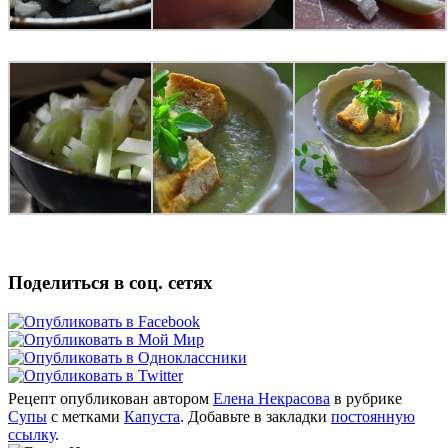
Поделиться в соц. сетях
Рецепт опубликован автором
Елена Некрасова
в рубрике
Супы
с метками
Капуста
. Добавьте в закладки
постоянную
ссылку
.