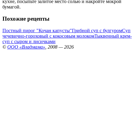
кухне, посыпьте залитое место солью и накройте мокрой
бумагой.
Похожие рецепты
Постный пирог "Кочан капусты"
Грибной суп с булгуром
Суп
чечевично-гороховый с кокосовым молоком
Тыквенный крем-
суп с сыром и лисичками
©
ООО «Владмама»
, 2008 — 2026