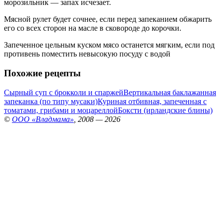
морозильник — запах исчезает.
Мясной рулет будет сочнее, если перед запеканием обжарить
его со всех сторон на масле в сковороде до корочки.
Запеченное цельным куском мясо останется мягким, если под
противень поместить невысокую посуду с водой
Похожие рецепты
Сырный суп с брокколи и спаржей
Вертикальная баклажанная
запеканка (по типу мусаки)
Куриная отбивная, запеченная с
томатами, грибами и моцареллой
Боксти (ирландские блины)
©
ООО «Владмама»
, 2008 — 2026