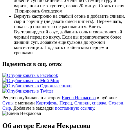
довести суп до кипения. Уменьшить температуру и
варить, пока не загустеет, около 20 минут. Снять с огня.
Пюрировать блендером.
Вернуть кастрюлю на слабый огонь и добавить сливки,
сыр и горчицу (не давать смеси кипеть). Перемешать,
пока сыр полностью не расплавится. Влить
Вустерширдский соус, добавить соль и свежемолотый
черный перец по вкусу. Если вы предпочитаете более
жидкий суп, добавьте еще бульона до нужной
консистенции. Подавать с кайенским перцем и
гренками.
Поделиться в соц. сетях
Рецепт опубликован автором
Елена Некрасова
в рубрике
Супы
с метками
Картофель
,
Перец
,
Сливки
,
спаржа
,
Сухари
,
Сыр
. Добавьте в закладки
постоянную ссылку
.
Об авторе Елена Некрасова