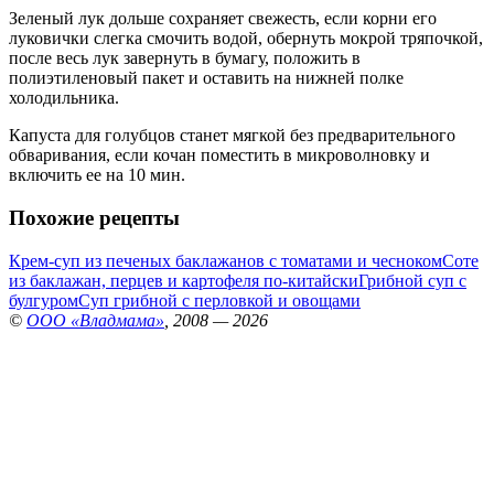
Зеленый лук дольше сохраняет свежесть, если корни его
луковички слегка смочить водой, обернуть мокрой тряпочкой,
после весь лук завернуть в бумагу, положить в
полиэтиленовый пакет и оставить на нижней полке
холодильника.
Капуста для голубцов станет мягкой без предварительного
обваривания, если кочан поместить в микроволновку и
включить ее на 10 мин.
Похожие рецепты
Крем-суп из печеных баклажанов с томатами и чесноком
Соте
из баклажан, перцев и картофеля по-китайски
Грибной суп с
булгуром
Суп грибной с перловкой и овощами
©
ООО «Владмама»
, 2008 — 2026