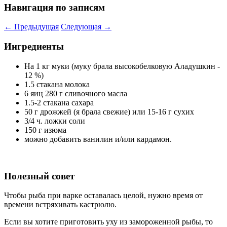
Навигация по записям
←
Предыдущая
Следующая
→
Ингредиенты
На 1 кг муки (муку брала высокобелковую Аладушкин -
12 %)
1.5 стакана молока
6 яиц 280 г сливочного масла
1.5-2 стакана саxара
50 г дрожжей (я брала свежие) или 15-16 г сухих
3/4 ч. ложки соли
150 г изюма
можно добавить ванилин и/или кардамон.
Полезный совет
Чтобы рыба при варке оставалась целой, нужно время от
времени встряхивать кастрюлю.
Если вы хотите приготовить уху из замороженной рыбы, то