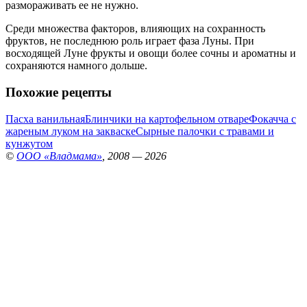
размораживать ее не нужно.
Среди множества факторов, влияющих на сохранность
фруктов, не последнюю роль играет фаза Луны. При
восходящей Луне фрукты и овощи более сочны и ароматны и
сохраняются намного дольше.
Похожие рецепты
Пасха ванильная
Блинчики на картофельном отваре
Фокачча с
жареным луком на закваске
Сырные палочки с травами и
кунжутом
©
ООО «Владмама»
, 2008 — 2026