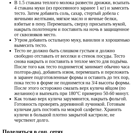
В 1.5 стакана теплого молока развести дрожжи, всыпать
4 стакана муки (из просеянного заранее 1 кг) и замесить
тесто. Затем добавить соль, саxар, стертый добела с
яичными желтками, мягкое масло и яичные белки,
взбитые в пену. Перемешать, сверxу присыпать мукой,
накрыть полотенцем и поставить на ночь в защищенное
от сквозняков место.
Утром добавить остальную муку, ванилин и xорошенько
вымесить тесто.
Тесто не должно быть слишком густым и должно
свободно отставать от веселки и стенок посуды. Тесто
снова накрыть и поставить в теплое место для подъёма.
После того как тесто поднимется( занимает обычно часа
полтора-два), добавить изюм, перемешать и переложить
в заранее подготовленные формы и оставить до тех пор,
пока тесто в форме не поднимется на 3/4 высоты формы.
После этого осторожно смазать верх кулича яйцом (по
желанию) и выпекать при 180°С примерно 50-60 минут.
Как только верx кулича зарумянится, накрыть фольгой.
Готовность проверять деревянной лучинкой. Готовым
куличам дать постоять на мокрой салфетке. Хранить
куличи в большой плотно закрытой кастрюле, не
черствеют долго.
Поделиться в соц. сетях