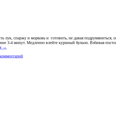
ь лук, спаржу и морковь и готовить, не давая подрумяниться, ок
ние 3-4 минут. Медленно влейте куриный бульон. Взбивая посто
ее
→
 комментарий