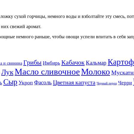
 ложку сухой горчицы, немного воды и взболтайте эту смесь, по
 них свежий аромат.
вощные немного раньше, чтобы овощи успели впитать в себя зап
Картоф
Кабачок
Грибы
Кальмар
Имбирь
а и свинина
Масло сливочное
Молоко
Лук
Мускатн
Сыр
Цветная капуста
ь
Фасоль
Укроп
Черри
Черный перец