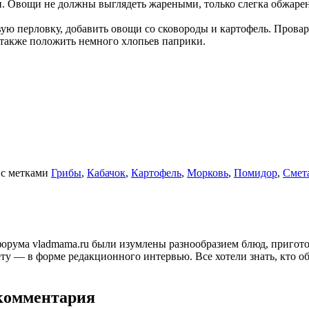
. Овощи не должны выглядеть жареными, только слегка
обжаре
овую
перловку, добавить овощи со сковороды и картофель. Провар
 также
положить немного хлопьев паприки.
с метками
Грибы
,
Кабачок
,
Картофель
,
Морковь
,
Помидор
,
Смет
и форума vladmama.ru были изумлены разнообразием блюд, приго
ту — в форме редакционного интервью. Все хотели знать, кто об
 комментария