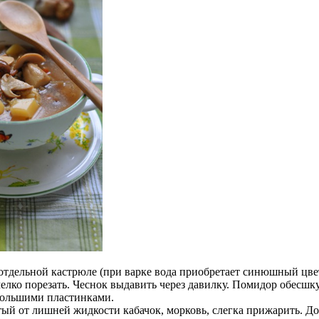
отдельной кастрюле (при варке вода
приобретает синюшный цвет,
мелко
порезать. Чеснок выдавить через давилку. Помидор обесшк
ольшими пластинками.
атый от
лишней жидкости кабачок, морковь, слегка прижарить. Д