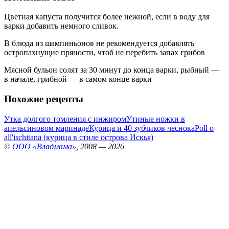
Цветная капуста получится более нежной, если в воду для
варки добавить немного сливок.
В блюда из шампиньонов не рекомендуется добавлять
остропахнущие пряности, чтоб не перебить запах грибов
Мясной бульон солят за 30 минут до конца варки, рыбный —
в начале, грибной — в самом конце варки
Похожие рецепты
Утка долгого томления с инжиром
Утиные ножки в
апельсиновом маринаде
Курица и 40 зубчиков чеснока
Poll o
all'ischitana (курица в стиле острова Искья)
©
ООО «Владмама»
, 2008 — 2026