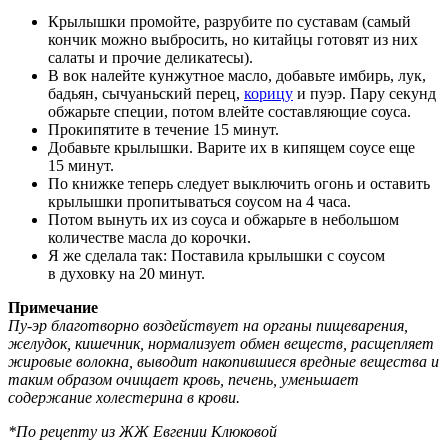
Крылышки промойте, разрубите по суставам (самый
кончик можно выбросить, но китайцы готовят из них
салаты и прочие деликатесы).
В вок налейте кунжутное масло, добавьте имбирь, лук,
бадьян, сычуаньский перец,
корицу
и пуэр. Пару секунд
обжарьте специи, потом влейте составляющие соуса.
Прокипятите в течение 15 минут.
Добавьте крылышки. Варите их в кипящем соусе еще
15 минут.
По книжке теперь следует выключить огонь и оставить
крылышки пропитываться соусом на 4 часа.
Потом вынуть их из соуса и обжарьте в небольшом
количестве масла до корочки.
Я же сделала так: Поставила крылышки с соусом
в духовку на 20 минут.
Примечание
Пу-эр благотворно воздействует на органы пищеварения,
желудок, кишечник, нормализует обмен веществ, расщепляет
жировые волокна, выводит накопившиеся вредные вещества и
таким образом очищает кровь, печень, уменьшает
содержание холестерина в крови.
*По рецепту из ЖЖ Евгении Клюковой