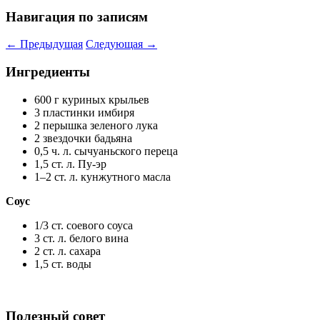
Навигация по записям
←
Предыдущая
Следующая
→
Ингредиенты
600 г куриных крыльев
3 пластинки имбиря
2 перышка зеленого лука
2 звездочки бадьяна
0,5 ч. л. сычуаньского переца
1,5 ст. л. Пу-эр
1–2 ст. л. кунжутного масла
Соус
1/3 ст. соевого соуса
3 ст. л. белого вина
2 ст. л. сахара
1,5 ст. воды
Полезный совет