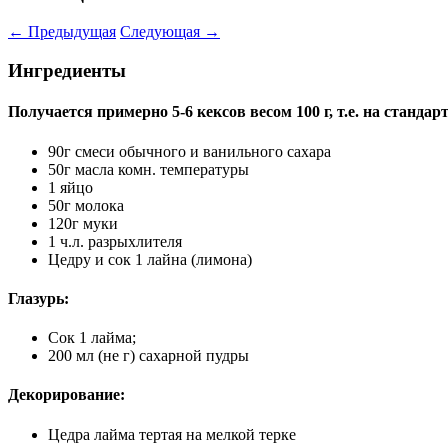
←
Предыдущая
Следующая
→
Ингредиенты
Получается примерно 5-6 кексов весом 100 г, т.е. на станда
90г смеси обычного и ванильного сахара
50г масла комн. температуры
1 яйцо
50г молока
120г муки
1 ч.л. разрыхлителя
Цедру и сок 1 лайна (лимона)
Глазурь:
Сок 1 лайма;
200 мл (не г) сахарной пудры
Декорирование:
Цедра лайма тертая на мелкой терке