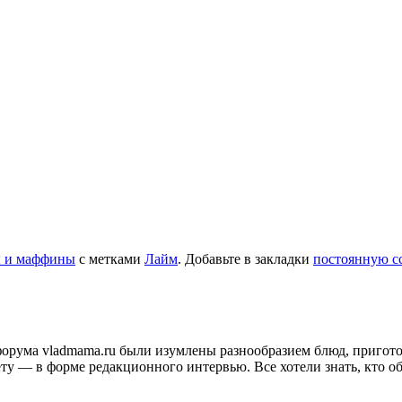
 и маффины
с метками
Лайм
. Добавьте в закладки
постоянную с
и форума vladmama.ru были изумлены разнообразием блюд, приго
ту — в форме редакционного интервью. Все хотели знать, кто об