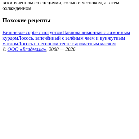
вскипяченном со специями, солью и чесноком, а затем
охлажденном
Похожие рецепты
Вишневое сорбе с йогуртом
Павлова лимонная с лимонным
курдом
Лосось, запечённый с зелёным чаем и кунжутным
маслом
Лосось в песочном тесте с ароматным маслом
©
ООО «Владмама»
, 2008 — 2026