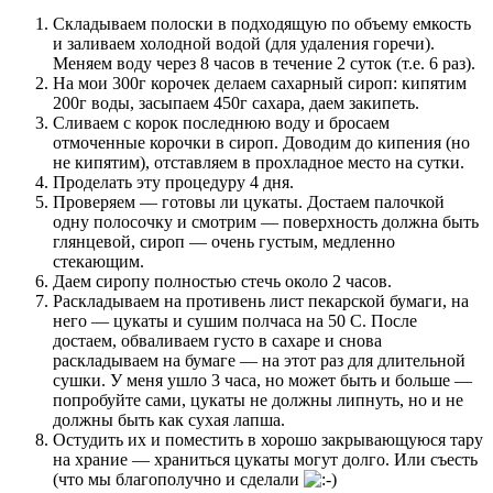
Складываем полоски в подходящую по объему емкость
и заливаем холодной водой (для удаления горечи).
Меняем воду через 8 часов в течение 2 суток (т.е. 6 раз).
На мои 300г корочек делаем сахарный сироп: кипятим
200г воды, засыпаем 450г сахара, даем закипеть.
Сливаем с корок последнюю воду и бросаем
отмоченные корочки в сироп. Доводим до кипения (но
не кипятим), отставляем в прохладное место на сутки.
Проделать эту процедуру 4 дня.
Проверяем — готовы ли цукаты. Достаем палочкой
одну полосочку и смотрим — поверхность должна быть
глянцевой, сироп — очень густым, медленно
стекающим.
Даем сиропу полностью стечь около 2 часов.
Раскладываем на противень лист пекарской бумаги, на
него — цукаты и сушим полчаса на 50 С. После
достаем, обваливаем густо в сахаре и снова
раскладываем на бумаге — на этот раз для длительной
сушки. У меня ушло 3 часа, но может быть и больше —
попробуйте сами, цукаты не должны липнуть, но и не
должны быть как сухая лапша.
Остудить их и поместить в хорошо закрывающуюся тару
на храние — храниться цукаты могут долго. Или съесть
(что мы благополучно и сделали