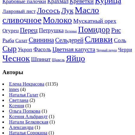
Курица
Креветки
Крахмал
Крабовые палочки
Масло
Лосось
Лук
Лавровый лист
сливочное
Молоко
Мускатный орех
Помидор
Перец
Рис
Петрушка
Огурец
Печенье
Сливки
Свинина
Сельдерей
Соль
Рыба
Салат
Сыр
Цветная капуста
Фасоль
Укроп
Черри
Черный перец
Чеснок
Яйцо
Шпинат
Щавель
Авторы
Елена Некрасова
(1135)
innes
(4)
Наталья Галат
(3)
Светлана
(2)
Ксения
(1)
Ольга Попкова
(1)
Ксения Альбрандт
(1)
Натали Белковская
(1)
Александра
(1)
Наталья Сорокина
(1)