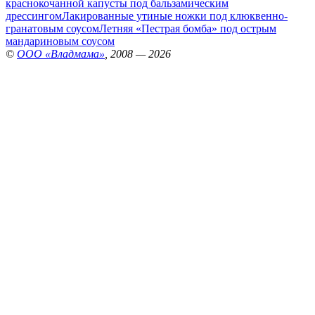
краснокочанной капусты под бальзамическим
дрессингом
Лакированные утиные ножки под клюквенно-
гранатовым соусом
Летняя «Пестрая бомба» под острым
мандариновым соусом
©
ООО «Владмама»
, 2008 — 2026