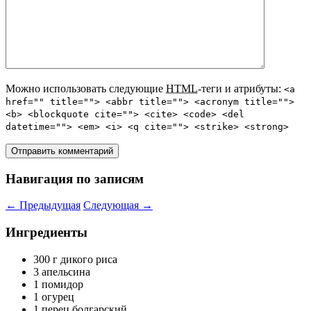
Можно использовать следующие
HTML
-теги и атрибуты:
<a
href="" title=""> <abbr title=""> <acronym title="">
<b> <blockquote cite=""> <cite> <code> <del
datetime=""> <em> <i> <q cite=""> <strike> <strong>
Навигация по записям
←
Предыдущая
Следующая
→
Ингредиенты
300 г дикого риса
3 апельсина
1 помидор
1 огурец
1 перец болгарский