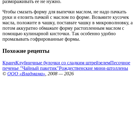
размораживать ее не нужно.
Чтобы смазать форму для выпечки маслом, не надо пачкать
руки и елозить пачкой с маслом по форме. Возьмите кусочек
масла, положите в чашку, поставьте чашку в микроволновку, а
потом аккуратно обмажьте форму растопленным маслом с
помощью кулинарной кисточки. Так особенно удобно
промазывать гофрированные формы.
Похожие рецепты
Кранч
Клубничные булочки со сладким штрейзелем
Песочное
печенье "Чайный пакетик"
Рождественские мини-штоллены
©
ООО «Владмама»
, 2008 — 2026