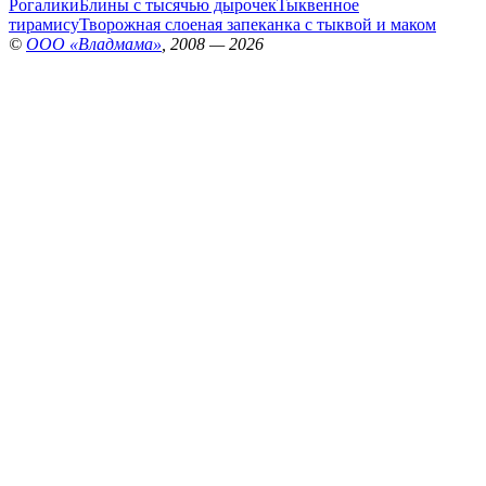
Рогалики
Блины с тысячью дырочек
Тыквенное
тирамису
Творожная слоеная запеканка с тыквой и маком
©
ООО «Владмама»
, 2008 — 2026