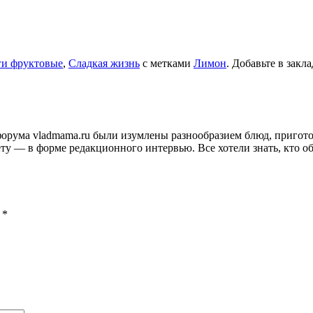
и фруктовые
,
Сладкая жизнь
с метками
Лимон
. Добавьте в закл
и форума vladmama.ru были изумлены разнообразием блюд, приго
ту — в форме редакционного интервью. Все хотели знать, кто об
ы
*