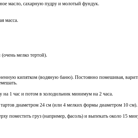
ное масло, сахарную пудру и молотый фундук.
ая масса.
(очень мелко тертой).
нную кипятком (водяную баню). Постоянно помешивая, варить д
емешать.
 на 1 час и потом в холодильник минимум на 2 часа.
я тартов диаметром 24 см (или 4 мелких формы диаметром 10 см).
ерху поместить груз (например, фасоль) и выпекать около 15 мин