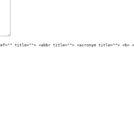
ref="" title=""> <abbr title=""> <acronym title=""> <b> 