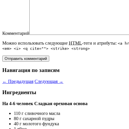
Комментарий
Можно использовать следующие
HTML
-теги и атрибуты:
<a h
<em> <i> <q cite=""> <strike> <strong>
Навигация по записям
←
Предыдущая
Следующая
→
Ингредиенты
На 4-6 человек
Сладкая ореховая основа
110 г сливочного масла
80 г сахарной пудры
40 г молотого фундука
1 яйцо