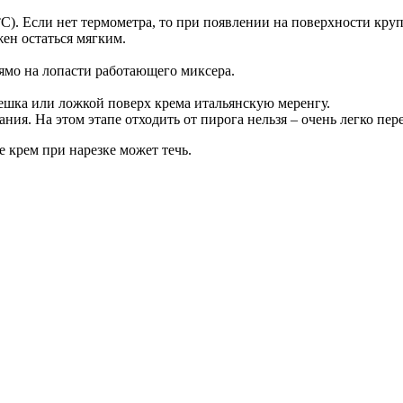
°C). Если нет термометра, то при появлении на поверхности кру
ен остаться мягким.
рямо на лопасти работающего миксера.
шка или ложкой поверх крема итальянскую меренгу.
ния. На этом этапе отходить от пирога нельзя – очень легко пер
е крем при нарезке может течь.