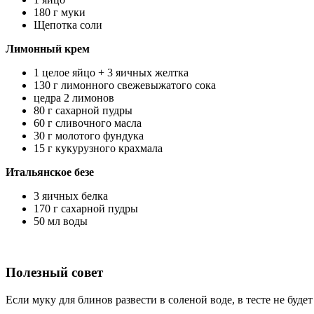
180 г муки
Щепотка соли
Лимонный крем
1 целое яйцо + 3 яичных желтка
130 г лимонного свежевыжатого сока
цедра 2 лимонов
80 г сахарной пудры
60 г сливочного масла
30 г молотого фундука
15 г кукурузного крахмала
Итальянское безе
3 яичных белка
170 г сахарной пудры
50 мл воды
Полезный совет
Если муку для блинов развести в соленой воде, в тесте не буде