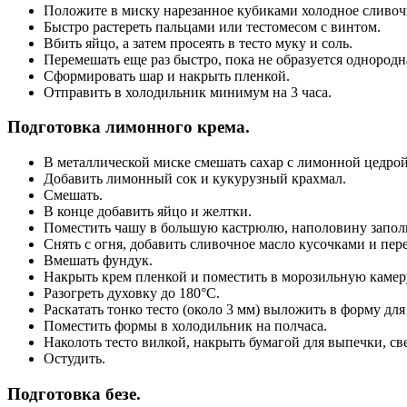
Положите в миску нарезанное кубиками холодное сливоч
Быстро растереть пальцами или тестомесом с винтом.
Вбить яйцо, а затем просеять в тесто муку и соль.
Перемешать еще раз быстро, пока не образуется однородн
Сформировать шар и накрыть пленкой.
Отправить в холодильник минимум на 3 часа.
Подготовка лимонного крема.
В металлической миске смешать сахар с лимонной цедрой 
Добавить лимонный сок и кукурузный крахмал.
Смешать.
В конце добавить яйцо и желтки.
Поместить чашу в большую кастрюлю, наполовину заполне
Снять с огня, добавить сливочное масло кусочками и пер
Вмешать фундук.
Накрыть крем пленкой и поместить в морозильную камеру
Разогреть духовку до 180°C.
Раскатать тонко тесто (около 3 мм) выложить в форму дл
Поместить формы в холодильник на полчаса.
Наколоть тесто вилкой, накрыть бумагой для выпечки, св
Остудить.
Подготовка безе.