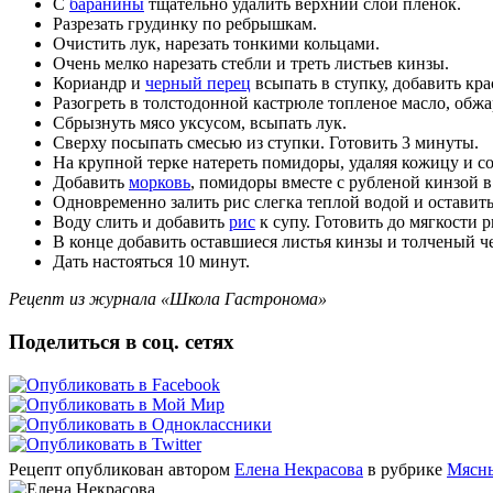
С
баранины
тщательно удалить верхний слой пленок.
Разрезать грудинку по ребрышкам.
Очистить лук, нарезать тонкими кольцами.
Очень мелко нарезать стебли и треть листьев кинзы.
Кориандр и
черный перец
всыпать в ступку, добавить кра
Разогреть в толстодонной кастрюле топленое масло, обжа
Сбрызнуть мясо уксусом, всыпать лук.
Сверху посыпать смесью из ступки. Готовить 3 минуты.
На крупной терке натереть помидоры, удаляя кожицу и сох
Добавить
морковь
, помидоры вместе с рубленой кинзой в
Одновременно залить рис слегка теплой водой и оставить 
Воду слить и добавить
рис
к супу. Готовить до мягкости р
В конце добавить оставшиеся листья кинзы и толченый ч
Дать настояться 10 минут.
Рецепт из журнала «Школа Гастронома»
Поделиться в соц. сетях
Рецепт опубликован автором
Елена Некрасова
в рубрике
Мясн