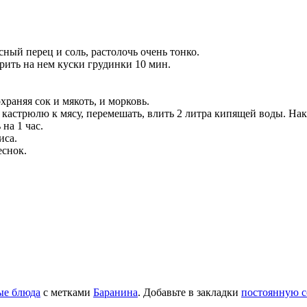
сный перец и соль, растолочь очень тонко.
рить на нем куски грудинки 10 мин.
раняя сок и мякоть, и морковь.
 кастрюлю к мясу, перемешать, влить 2 литра кипящей воды. На
на 1 час.
иса.
еснок.
ые блюда
с метками
Баранина
. Добавьте в закладки
постоянную с