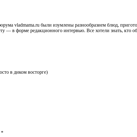
и форума vladmama.ru были изумлены разнообразием блюд, приго
ту — в форме редакционного интервью. Все хотели знать, кто об
сто в диком восторге)
ы
*