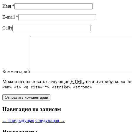
Имя
*
E-mail
*
Сайт
Комментарий
Можно использовать следующие
HTML
-теги и атрибуты:
<a h
<em> <i> <q cite=""> <strike> <strong>
Навигация по записям
←
Предыдущая
Следующая
→
Ингредиенты