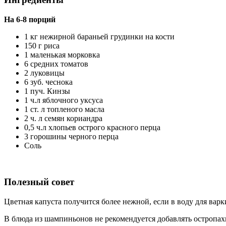
На 6-8 порций
1 кг нежирной бараньей грудинки на кости
150 г риса
1 маленькая морковка
6 средних томатов
2 луковицы
6 зуб. чеснока
1 пуч. Кинзы
1 ч.л яблочного уксуса
1 ст. л топленого масла
2 ч. л семян кориандра
0,5 ч.л хлопьев острого красного перца
3 горошины черного перца
Соль
Полезный совет
Цветная капуста получится более нежной, если в воду для варк
В блюда из шампиньонов не рекомендуется добавлять остропах