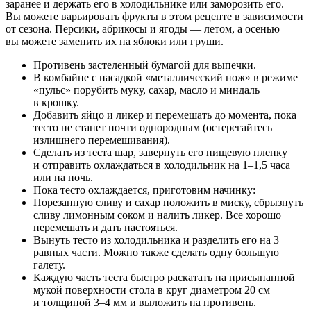
заранее и держать его в холодильнике или заморозить его.
Вы можете варьировать фрукты в этом рецепте в зависимости
от сезона. Персики, абрикосы и ягоды — летом, а осенью
вы можете заменить их на яблоки или груши.
Противень застеленный бумагой для выпечки.
В комбайне с насадкой «металлический нож» в режиме
«пульс» порубить муку, сахар, масло и миндаль
в крошку.
Добавить яйцо и ликер и перемешать до момента, пока
тесто не станет почти однородным (остерегайтесь
излишнего перемешивания).
Сделать из теста шар, завернуть его пищевую пленку
и отправить охлаждаться в холодильник на 1–1,5 часа
или на ночь.
Пока тесто охлаждается, приготовим начинку:
Порезанную сливу и сахар положить в миску, сбрызнуть
сливу лимонным соком и налить ликер. Все хорошо
перемешать и дать настояться.
Вынуть тесто из холодильника и разделить его на 3
равных части. Можно также сделать одну большую
галету.
Каждую часть теста быстро раскатать на присыпанной
мукой поверхности стола в круг диаметром 20 см
и толщиной 3–4 мм и выложить на противень.