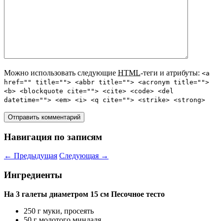
Можно использовать следующие
HTML
-теги и атрибуты:
<a
href="" title=""> <abbr title=""> <acronym title="">
<b> <blockquote cite=""> <cite> <code> <del
datetime=""> <em> <i> <q cite=""> <strike> <strong>
Навигация по записям
←
Предыдущая
Следующая
→
Ингредиенты
На 3 галеты диаметром 15 см
Песочное тесто
250 г муки, просеять
50 г молотого миндаля