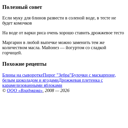
Полезный совет
Если муку для блинов развести в соленой воде, в тесте не
будет комочков
На воде от варки риса очень хорошо ставить дрожжевое тесто
Маргарин в любой выпечке можно заменить тем же
количеством масла. Майонез — йогуртом со сладкой
горчицей.
Похожие рецепты
Блины на сыворотке
Пирог "Зебра"
Булочки с маскарпоне,
белым шоколадом и ягодами
Дрожжевая плетенка с
карамелизованными яблоками
©
ООО «Владмама»
, 2008 — 2026