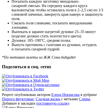
Посыпать каждую заготовку миндально-
сахарной смесью. На середину каждого круга
выложить(так чтобы оставались поля в 2–2,5 см) по 1/3
сливовой начинки, завернуть края наверх и защипнуть
поля.
Смазать поля сливками, посыпать миндальными
хлопьями.
Выпекать в заранее нагретой духовке 25–35 минут
(изделие должно стать золотистого цвета).
Духовка: 185–190°С, средняя полка.
Вынуть противень с галетами из духовки, остудить
и посыпать сахарной пудрой.
*По мотивам галеты из ЖЖ Сони-buhgalter
Поделиться в соц. сетях
Рецепт опубликован автором
Елена Некрасова
в рубрике
Пироги фруктовые
,
Сладкая жизнь
с метками
Сливы
.
Добавьте в закладки
постоянную ссылку
.