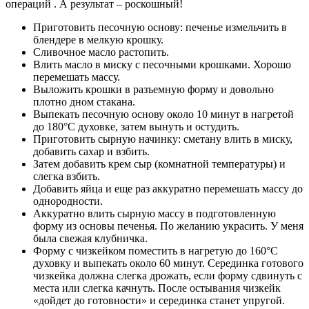
операций . А результат – роскошный!
Приготовить песочную основу: печенье измельчить в
блендере в мелкую крошку.
Сливочное масло растопить.
Влить масло в миску с песочными крошками. Хорошо
перемешать массу.
Выложить крошки в разъемную форму и довольно
плотно дном стакана.
Выпекать песочную основу около 10 минут в нагретой
до 180°C духовке, затем вынуть и остудить.
Приготовить сырную начинку: сметану влить в миску,
добавить сахар и взбить.
Затем добавить крем сыр (комнатной температуры) и
слегка взбить.
Добавить яйца и еще раз аккуратно перемешать массу до
однородности.
Аккуратно влить сырную массу в подготовленную
форму из основы печенья. По желанию украсить. У меня
была свежая клубничка.
Форму с чизкейком поместить в нагретую до 160°С
духовку и выпекать около 60 минут. Серединка готового
чизкейка должна слегка дрожать, если форму сдвинуть с
места или слегка качнуть. После остывания чизкейк
«дойдет до готовности» и серединка станет упругой.