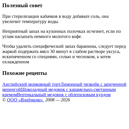
Полезный совет
При стерилизации кабачков в воду добавьте соль, она
увеличит температуру воды.
Неприятный запах на кухонных полочках исчезнет, если по
углам насыпать немного молотого кофе.
Чтобы удалить специфический запах баранины, следует перед
жаркой подержать мясо 30 минут в слабом растворе уксуса,
вскипяченном со специями, солью и чесноком, а затем
охлажденном
Похожие рецепты
Английский морковный торт
Лимонный чизкейк с запеченной
меренгой
Шоколадный медовик с карамельно-сметанным
кремом
Вертикальный медовик с облепиховым курдом
©
ООО «Владмама»
, 2008 — 2026