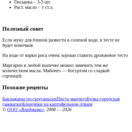
Гвоздика – 3-5 шт.
Раст. масло – 1 ст.л.
Полезный совет
Если муку для блинов развести в соленой воде, в тесте не
будет комочков
На воде от варки риса очень хорошо ставить дрожжевое тесто
Маргарин в любой выпечке можно заменить тем же
количеством масла. Майонез — йогуртом со сладкой
горчицей.
Похожие рецепты
Баклажаны по-сычуаньски
Писто манчего
Булка городская
(закваска)
Блинчики на картофельном отваре
©
ООО «Владмама»
, 2008 — 2026