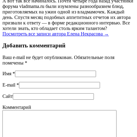
А вот так все начиналось. Почти четыре года назад участники
форума vladmama.ru были изумлены разнообразием блюд,
приготовляемых на ужин одной из владмамочек. Каждый
день. Спустя месяц подобных аппетитных отчетов их автора
призвали к ответу — в форме редакционного интервью. Все
хотели знать, кто обладает столь ярким талантом?
Посмотреть все записи автора Елена Некрасова
→
Добавить комментарий
Ваш e-mail не будет опубликован. Обязательные поля
помечены
*
Имя
*
E-mail
*
Сайт
Комментарий