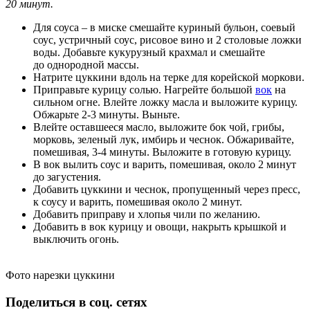
20 минут.
Для соуса – в миске смешайте куриный бульон, соевый
соус, устричный соус, рисовое вино и 2 столовые ложки
воды. Добавьте кукурузный крахмал и смешайте
до однородной массы.
Натрите цуккини вдоль на терке для корейской моркови.
Приправьте курицу солью. Нагрейте большой
вок
на
сильном огне. Влейте ложку масла и выложите курицу.
Обжарьте 2-3 минуты. Выньте.
Влейте оставшееся масло, выложите бок чой, грибы,
морковь, зеленый лук, имбирь и чеснок. Обжаривайте,
помешивая, 3-4 минуты. Выложите в готовую курицу.
В вок вылить соус и варить, помешивая, около 2 минут
до загустения.
Добавить цуккини и чеснок, пропущенный через пресс,
к соусу и варить, помешивая около 2 минут.
Добавить приправу и хлопья чили по желанию.
Добавить в вок курицу и овощи, накрыть крышкой и
выключить огонь.
Фото нарезки цуккини
Поделиться в соц. сетях