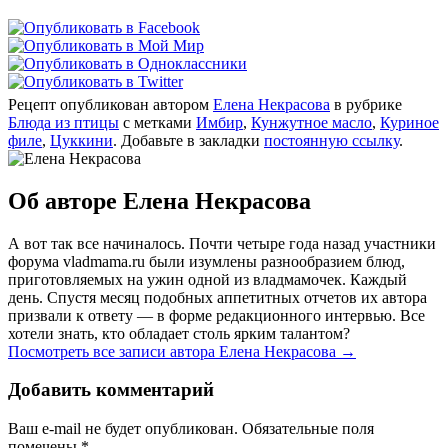
Рецепт опубликован автором
Елена Некрасова
в рубрике
Блюда из птицы
с метками
Имбир
,
Кунжутное масло
,
Куриное
филе
,
Цуккини
. Добавьте в закладки
постоянную ссылку
.
Об авторе Елена Некрасова
А вот так все начиналось. Почти четыре года назад участники
форума vladmama.ru были изумлены разнообразием блюд,
приготовляемых на ужин одной из владмамочек. Каждый
день. Спустя месяц подобных аппетитных отчетов их автора
призвали к ответу — в форме редакционного интервью. Все
хотели знать, кто обладает столь ярким талантом?
Посмотреть все записи автора Елена Некрасова
→
Добавить комментарий
Ваш e-mail не будет опубликован. Обязательные поля
помечены
*