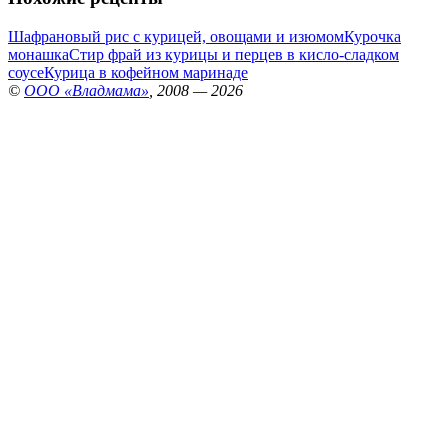
Шафрановый рис с курицей, овощами и изюмом
Курочка
монашка
Стир фрай из курицы и перцев в кисло-сладком
соусе
Курица в кофейном маринаде
©
ООО «Владмама»
, 2008 — 2026