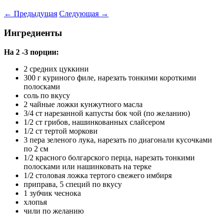
←
Предыдущая
Следующая
→
Ингредиенты
На 2 -3 порции:
2 средних цуккини
300 г куриного филе, нарезать тонкими короткими
полосками
соль по вкусу
2 чайные ложки кунжутного масла
3/4 ст нарезанной капусты бок чой (по желанию)
1/2 ст грибов, нашинкованных слайсером
1/2 ст тертой моркови
3 пера зеленого лука, нарезать по диагонали кусочками
по 2 см
1/2 красного болгарского перца, нарезать тонкими
полосками или нашинковать на терке
1/2 столовая ложка тертого свежего имбиря
приправа, 5 специй по вкусу
1 зубчик чеснока
хлопья
чили по желанию