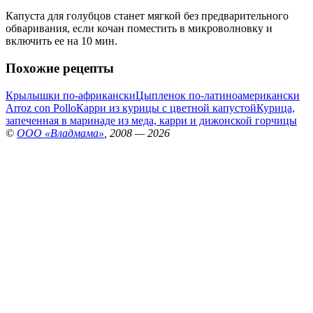
Капуста для голубцов станет мягкой без предварительного
обваривания, если кочан поместить в микроволновку и
включить ее на 10 мин.
Похожие рецепты
Крылышки по-африкански
Цыпленок по-латиноамерикански
Arroz con Pollo
Карри из курицы с цветной капустой
Курица,
запеченная в маринаде из меда, карри и дижонской горчицы
©
ООО «Владмама»
, 2008 — 2026