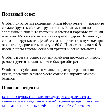
Полезный совет
Чтобы приготовить полезные чипсы (фруктовые) — возьмите
свежие фрукты: яблоки, груши, киви, бананы, вишню,
апельсины, извлеките косточки и семена и нарежьте тонкими
ломтями. Можно посыпать их сахарной пудрой. Засушите до
состояния хрупкости. Делайте это на противне в духовке при
открытой дверце и температуре 60 С. Процесс занимает 6–8
часов. Чипсы готовы, если они хрустят и легко ломаются.
Чтобы разрезать ровно горячий хлеб или дрожжевой пирог,
рекомендуется накалить нож и быстро обтереть
Чтобы запах убежавшего молока не распространился по
кухне, посыпьте залитое место солью и накройте мокрой
бумагой.
Похожие рецепты
Бананы в кунжутной карамели
Десерт ягодное ассорти,
запеченное в миндальном креме
Ягодный десерт - быстрые
квадратики с виноградом
Вишневое сорбе с йогуртом