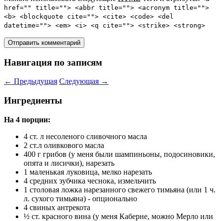
href="" title=""> <abbr title=""> <acronym title="">
<b> <blockquote cite=""> <cite> <code> <del
datetime=""> <em> <i> <q cite=""> <strike> <strong>
Навигация по записям
←
Предыдущая
Следующая
→
Ингредиенты
На 4 порции:
4 ст. л несоленого сливочного масла
2 ст.л оливкового масла
400 г грибов (у меня были шампиньоны, подосиновики,
опята и лисички), нарезать
1 маленькая луковица, мелко нарезать
4 средних зубчика чеснока, измельчить
1 столовая ложка нарезанного свежего тимьяна (или 1 ч.
л. сухого тимьяна) - опционально
4 свиных антрекота
½ ст. красного вина (у меня Каберне, можно Мерло или