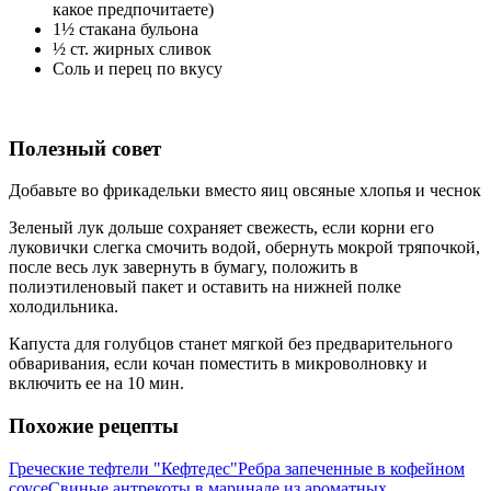
какое предпочитаете)
1½ стакана бульона
½ ст. жирных сливок
Соль и перец по вкусу
Полезный совет
Добавьте во фрикадельки вместо яиц овсяные хлопья и чеснок
Зеленый лук дольше сохраняет свежесть, если корни его
луковички слегка смочить водой, обернуть мокрой тряпочкой,
после весь лук завернуть в бумагу, положить в
полиэтиленовый пакет и оставить на нижней полке
холодильника.
Капуста для голубцов станет мягкой без предварительного
обваривания, если кочан поместить в микроволновку и
включить ее на 10 мин.
Похожие рецепты
Греческие тефтели "Кефтедес"
Ребра запеченные в кофейном
соусе
Свиные антрекоты в маринаде из ароматных