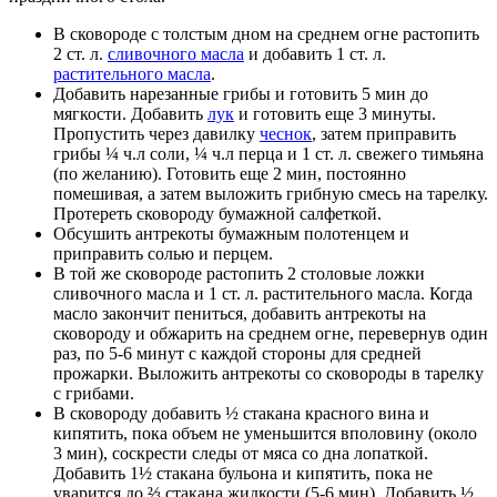
В сковороде с толстым дном на среднем огне растопить
2 ст. л.
сливочного масла
и добавить 1 ст. л.
растительного масла
.
Добавить нарезанные грибы и готовить 5 мин до
мягкости. Добавить
лук
и готовить еще 3 минуты.
Пропустить через давилку
чеснок
, затем приправить
грибы ¼ ч.л соли, ¼ ч.л перца и 1 ст. л. свежего тимьяна
(по желанию). Готовить еще 2 мин, постоянно
помешивая, а затем выложить грибную смесь на тарелку.
Протереть сковороду бумажной салфеткой.
Обсушить антрекоты бумажным полотенцем и
приправить солью и перцем.
В той же сковороде растопить 2 столовые ложки
сливочного масла и 1 ст. л. растительного масла. Когда
масло закончит пениться, добавить антрекоты на
сковороду и обжарить на среднем огне, перевернув один
раз, по 5-6 минут с каждой стороны для средней
прожарки. Выложить антрекоты со сковороды в тарелку
с грибами.
В сковороду добавить ½ стакана красного вина и
кипятить, пока объем не уменьшится вполовину (около
3 мин), соскрести следы от мяса со дна лопаткой.
Добавить 1½ стакана бульона и кипятить, пока не
уварится до ⅔ стакана жидкости (5-6 мин). Добавить ½